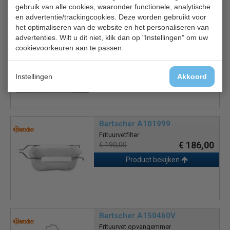
Gerelateerde producten
gebruik van alle cookies, waaronder functionele, analytische
en advertentie/trackingcookies. Deze worden gebruikt voor
het optimaliseren van de website en het personaliseren van
Bartscher 292046
advertenties. Wilt u dit niet, klik dan op "Instellingen" om uw
Thermometer
cookievoorkeuren aan te passen.
€ 8,35
€ 8,50
Product bekijken
Instellingen
Akkoord
Bartscher A101999
Frituurvetfilter
€ 186,00
€ 190,00
Product bekijken
Bartscher A150460V
Frituurvet opvangemmer