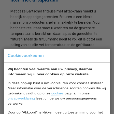
Met deze Bartscher friteuse met aftapkraan maakt u
heerlijk knapperige gerechten. Frituren is een ideale
manier om producten snel en makkelijk te bereiden.Voor
het beste resultaat moet u wachten tot de gewenste
temperatuur is bereikt om daarna pas de gerechten te
frituren. Maak de frituurmand nooit te vol, dit leidt tot een
daling van de olie-vet temperatuur en de gefrituurde
producten zuigen dan het vet op. Geschikt voor frituurolie
Cookievoorkeuren
en blok vet.
Wij hechten veel waarde aan uw privacy, daarom
RVS
informeren wij u over cookies op onze website.
Inclusief korf en deksel
Veiligheidsthermostaat
In deze pop-up kunt u uw voorkeuren voor cookies instellen.
Geschikt voor frituurolie en blok vet
Meer informatie over de verschillende soorten cookies die wij
Aftapkraan
gebruiken, vindt u op onze
cookies
pagina. In onze
privacyverklaring
leest u hoe we uw persoonsgegevens
verwerken.
Door op "Akkoord" te klikken, geeft u toestemming voor het