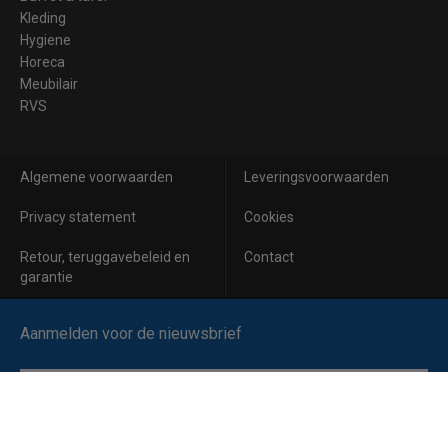
Kleding
Hygiene
Horeca
Meubilair
RVS
Algemene voorwaarden
Leveringsvoorwaarden
Privacy statement
Cookies
Retour, teruggavebeleid en
Contact
garantie
Aanmelden voor de nieuwsbrief