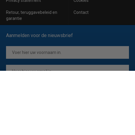
Privacy statement
Cookies
Retour, teruggavebeleid en
Contact
garantie
Aanmelden voor de nieuwsbrief
Inschrijven
Ik ga akkoord met de
privacyverklaring
van Horeca Koeling