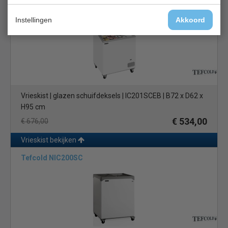
Tefcold IC201SCEB
Instellingen
Akkoord
Vrieskist | glazen schuifdeksels | IC201SCEB | B72 x D62 x
H95 cm
€ 534,00
€ 676,00
Vrieskist bekijken
Tefcold NIC200SC