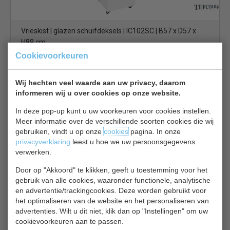
Vrieskist | glazen schuifdeksels | IC102SC | B57 x D57 x
H89 cm
Cookievoorkeuren
€ 530,00
€ 596,00
Vrieskist bekijken
Wij hechten veel waarde aan uw privacy, daarom
informeren wij u over cookies op onze website.
Polar GM498
In deze pop-up kunt u uw voorkeuren voor cookies instellen.
Meer informatie over de verschillende soorten cookies die wij
gebruiken, vindt u op onze
cookies
pagina. In onze
privacyverklaring
leest u hoe we uw persoonsgegevens
verwerken.
Door op "Akkoord" te klikken, geeft u toestemming voor het
Vrieskist | 3 Mandjes | wieltjes | glazen schuifdeksels | B95
gebruik van alle cookies, waaronder functionele, analytische
x D55 x H92 cm
en advertentie/trackingcookies. Deze worden gebruikt voor
het optimaliseren van de website en het personaliseren van
€ 534,00
€ 600,00
advertenties. Wilt u dit niet, klik dan op "Instellingen" om uw
cookievoorkeuren aan te passen.
Vrieskist bekijken