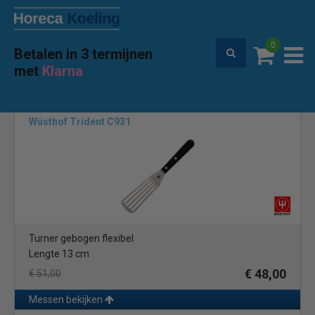
0
Betalen in 3 termijnen
Premium service en garantie
met
Klarna
Home
Merken
Wusthof
(11)
Wüsthof Trident C931
Turner gebogen flexibel
Lengte 13 cm
€ 48,00
€ 51,00
Messen bekijken