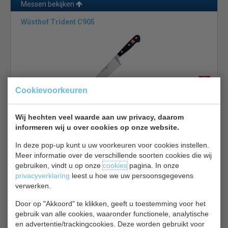
Messen bekijken
Wüsthof Trident C905
Cookievoorkeuren
Koksmes
Wij hechten veel waarde aan uw privacy, daarom
Lengte 15 cm
informeren wij u over cookies op onze website.
€ 92,00
€ 98,00
In deze pop-up kunt u uw voorkeuren voor cookies instellen.
Messen bekijken
Meer informatie over de verschillende soorten cookies die wij
gebruiken, vindt u op onze
cookies
pagina. In onze
Wusthof DN913
privacyverklaring
leest u hoe we uw persoonsgegevens
verwerken.
Door op "Akkoord" te klikken, geeft u toestemming voor het
gebruik van alle cookies, waaronder functionele, analytische
en advertentie/trackingcookies. Deze worden gebruikt voor