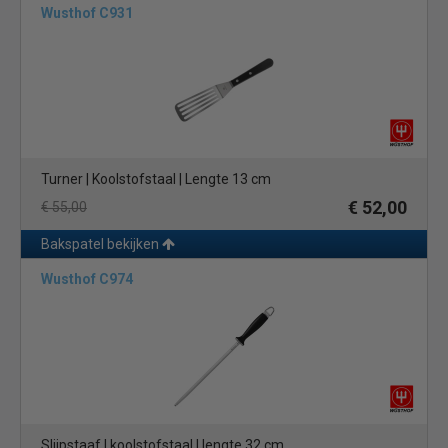
Wusthof C931
Turner | Koolstofstaal | Lengte 13 cm
€ 52,00
€ 55,00
Bakspatel bekijken
Wusthof C974
Slijpstaaf | koolstofstaal | lengte 32 cm