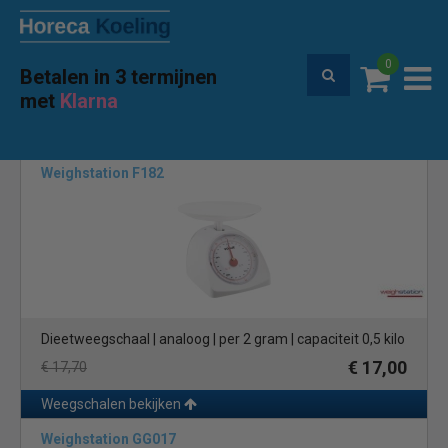
0
Betalen in 3 termijnen
Premium service en garantie
met
Klarna
Home
Merken
WeighStation
(9)
Weighstation F182
Dieetweegschaal | analoog | per 2 gram | capaciteit 0,5 kilo
€ 17,00
€ 17,70
Weegschalen bekijken
Weighstation GG017