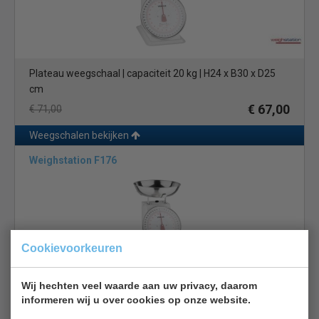
Plateau weegschaal | capaciteit 20 kg | H24 x B30 x D25
cm
€ 67,00
€ 71,00
Weegschalen bekijken
Weighstation F176
Cookievoorkeuren
Keuken weegschaal | capaciteit 20 kg | met afneembare
Wij hechten veel waarde aan uw privacy, daarom
kom
informeren wij u over cookies op onze website.
€ 69,00
€ 73,00