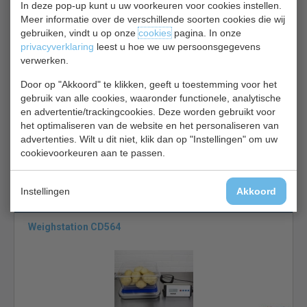
In deze pop-up kunt u uw voorkeuren voor cookies instellen.
Meer informatie over de verschillende soorten cookies die wij
Weegschalen bekijken
gebruiken, vindt u op onze
cookies
pagina. In onze
Weighstation F201
privacyverklaring
leest u hoe we uw persoonsgegevens
verwerken.
Door op "Akkoord" te klikken, geeft u toestemming voor het
gebruik van alle cookies, waaronder functionele, analytische
en advertentie/trackingcookies. Deze worden gebruikt voor
het optimaliseren van de website en het personaliseren van
advertenties. Wilt u dit niet, klik dan op "Instellingen" om uw
cookievoorkeuren aan te passen.
Elektro plateau weegschaal | capaciteit 3 kg
€ 86,00
€ 91,00
Instellingen
Akkoord
Weegschalen bekijken
Weighstation CD564