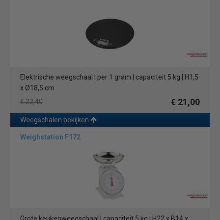
Elektrische weegschaal | per 1 gram | capaciteit 5 kg | H1,5
x Ø18,5 cm
€ 21,00
€ 22,40
Weegschalen bekijken
Weighstation F172
Grote keukenweegschaal | capaciteit 5 kg | H22 x B14 x