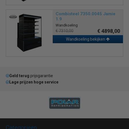
Combisteel 7350.0045 Jamie
1.9
Wandkoeling
€ 4898,00
€ 7310,00
Wandkoeling bekijken
Geld terug
prijsgarantie
Lage prijzen hoge service
Categorieën