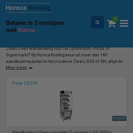
0
Betalen in 3 termijnen
Premium service en garantie
met
Klarna
Home
Wandkoeler Te Koop
(63)
Zoekt u een wandkoeling voor uw Lunchroom, Frituur of
Supermarkt? Bij Horeca Koeling keus uit meer dan 140
wandkoelmeubelen in het moderne Zwart, RVS of Wit, altijd de
Meer lezen
laagste prijs en Gratis geleverd
Polar CD239
Wandkoeling | Open voorzijde | 3 roosters | LED | B50 x