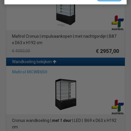
Mafirol Cronus | impulsaankopen | met nachtgordijn | B87
x D63 x H192 cm
€ 2957,00
€ 4050,00
Wandkoeling bekijken
Mafirol MCWB65H
Cronus wandkoeling |
met 1 deur
| LED | B69 x D63 x H192
cm