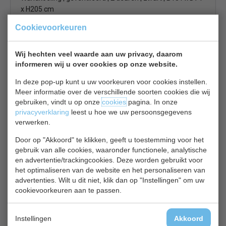
x H205 cm
€ 2920,00
€ 4000,00
Cookievoorkeuren
Wandkoeling bekijken
Wij hechten veel waarde aan uw privacy, daarom
Mafirol MCWB65
informeren wij u over cookies op onze website.
In deze pop-up kunt u uw voorkeuren voor cookies instellen.
Meer informatie over de verschillende soorten cookies die wij
gebruiken, vindt u op onze
cookies
pagina. In onze
privacyverklaring
leest u hoe we uw persoonsgegevens
verwerken.
Door op "Akkoord" te klikken, geeft u toestemming voor het
Wandkoeling | Cronus 65 | zwart | met nachtgordijn | B69 x
gebruik van alle cookies, waaronder functionele, analytische
D63 x H192 cm
en advertentie/trackingcookies. Deze worden gebruikt voor
€ 2942,00
€ 4030,00
het optimaliseren van de website en het personaliseren van
advertenties. Wilt u dit niet, klik dan op "Instellingen" om uw
Wandkoeling bekijken
cookievoorkeuren aan te passen.
Mafirol MCWB90
Instellingen
Akkoord