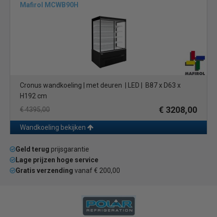
Mafirol MCWB90H
Cronus wandkoeling | met deuren
| LED | B87 x D63 x
H192 cm
€ 3208,00
€ 4395,00
Wandkoeling bekijken
Geld terug
prijsgarantie
Lage prijzen hoge service
Gratis verzending
vanaf € 200,00