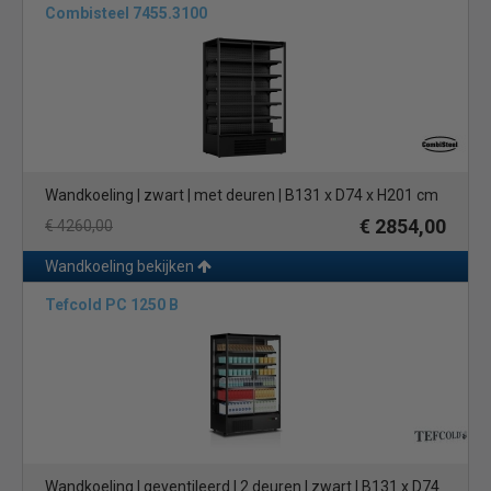
Combisteel 7455.3100
Wandkoeling | zwart | met deuren | B131 x D74 x H201 cm
€ 2854,00
€ 4260,00
Wandkoeling bekijken
Tefcold PC 1250 B
Wandkoeling | geventileerd | 2 deuren | zwart | B131 x D74