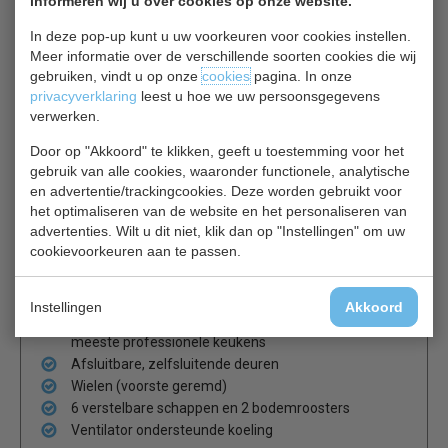
informeren wij u over cookies op onze website.
luchtstroom en toegankelijkheid van componenten te
bevorderen. U kunt daarom niets op de koeling plaatsen.
In deze pop-up kunt u uw voorkeuren voor cookies instellen.
Meer informatie over de verschillende soorten cookies die wij
Zijn de deuren afzonderlijk afsluitbaar?
gebruiken, vindt u op onze
cookies
pagina. In onze
Ja - elke deur heeft een eigen slot.
privacyverklaring
leest u hoe we uw persoonsgegevens
verwerken.
Gaat het ontdooien handmatig of automatisch?
Door op "Akkoord" te klikken, geeft u toestemming voor het
De G-serie heeft een automatische ontdooicyclus, zodat
gebruik van alle cookies, waaronder functionele, analytische
er geen overmatige ijsvorming plaatsvindt. Als het nodig is
en advertentie/trackingcookies. Deze worden gebruikt voor
kunt u via het digitale bedieningspaneel ook een
het optimaliseren van de website en het personaliseren van
handmatige ontdooicyclus starten.
advertenties. Wilt u dit niet, klik dan op "Instellingen" om uw
cookievoorkeuren aan te passen.
Gebruiksintensiteit: Gemiddeld gebruik: dit apparaat
is bedoeld voor gebruik bij een
Instellingen
Akkoord
omgevingstemperatuur tot 30°C en geschikt voor de
meeste professionele keukens
Afsluitbare, zelfsluitende deuren
Wielen (voorste geremd)
6 verstelbare schappen en 2 bodemroosters
Ventilator ondersteunde koeling