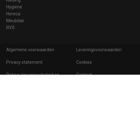
Hygiene
Horeca
Meubilair
RVS
Algemene voorwaarden
Leveringsvoorwaarden
Privacy statement
Cookies
Retour, teruggavebeleid en
Contact
garantie
Aanmelden voor de nieuwsbrief