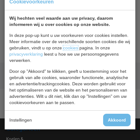
Cookievoorkeuren
Terug naar overzicht
Wij hechten veel waarde aan uw privacy, daarom
Beschrijving
informeren wij u over cookies op onze website.
In deze pop-up kunt u uw voorkeuren voor cookies instellen.
Geleider linkerkant Voor CC663, CD616, G592-G595, U629-
Meer informatie over de verschillende soorten cookies die wij
U630, DL899, DL893, DL894, DL898
gebruiken, vindt u op onze
cookies
pagina. In onze
privacyverklaring
leest u hoe we uw persoonsgegevens
verwerken.
Door op "Akkoord" te klikken, geeft u toestemming voor het
Geld terug
prijsgarantie
gebruik van alle cookies, waaronder functionele, analytische
Lage prijzen hoge service
en advertentie/trackingcookies. Deze worden gebruikt voor
het optimaliseren van de website en het personaliseren van
advertenties. Wilt u dit niet, klik dan op "Instellingen" om uw
cookievoorkeuren aan te passen.
Instellingen
Akkoord
Categorieën
Koelen &