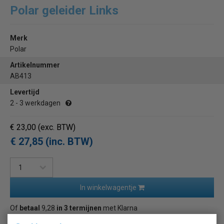
Polar geleider Links
Merk
Polar
Artikelnummer
AB413
Levertijd
2 - 3 werkdagen
€ 23,00
(exc. BTW)
€ 27,85 (inc. BTW)
In winkelwagentje
Of
betaal
9,28
in 3 termijnen
met Klarna