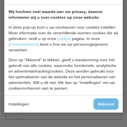
Wij hechten veel waarde aan uw privacy, daarom
Polar DL 916 2-deurs werkbank met vriezer en
informeren wij u over cookies op onze website.
achteropstand 282 liter
In deze pop-up kunt u uw voorkeuren voor cookies instellen.
Deze praktische, professionele horeca RVS werkbank met
Meer informatie over de verschillende soorten cookies die wij
vriezer van Polar is ontworpen voor de drukke
gebruiken, vindt u op onze
cookies
pagina. In onze
professionele keuken
privacyverklaring
leest u hoe we uw persoonsgegevens
en biedt extra opslag- en werkruimte.
verwerken.
Met 5 cm dikke isolatie voor betere efficiëntie,
Door op "Akkoord" te klikken, geeft u toestemming voor het
geforceerde luchtcirculatie voor een constante
gebruik van alle cookies, waaronder functionele, analytische
temperatuur, automatische ontdooiing
en advertentie/trackingcookies. Deze worden gebruikt voor
en geremde wielen voor eenvoudig manoeuveren.
het optimaliseren van de website en het personaliseren van
De achteropstand voorkomt dat voedsel en ingrediënten
advertenties. Wilt u dit niet, klik dan op "Instellingen" om uw
achter de werkbank belanden.
cookievoorkeuren aan te passen.
Optie: GN Bakken
Instellingen
Akkoord
2 jaar garantie