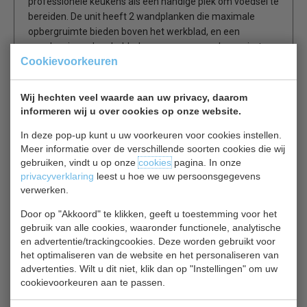
professionele keukens als een handige plek om voedsel te
bereiden. De unit heeft 2 wandplanken die maximale
opbergruimte bieden boven het werkblad, en een
gegalvaniseerd onderblad voor nog meer opbergruimte.
Cookievoorkeuren
Merk: Vogue
Wij hechten veel waarde aan uw privacy, daarom
Materiaal: RVS 430
informeren wij u over cookies op onze website.
Plat verpakt
2 wandplanken
In deze pop-up kunt u uw voorkeuren voor cookies instellen.
Meer informatie over de verschillende soorten cookies die wij
gebruiken, vindt u op onze
cookies
pagina. In onze
privacyverklaring
leest u hoe we uw persoonsgegevens
verwerken.
Is dit iets voor jou?
Door op "Akkoord" te klikken, geeft u toestemming voor het
gebruik van alle cookies, waaronder functionele, analytische
Combisteel 7490.0035
en advertentie/trackingcookies. Deze worden gebruikt voor
Budget Line
het optimaliseren van de website en het personaliseren van
€ 195,00
€ 230,00
advertenties. Wilt u dit niet, klik dan op "Instellingen" om uw
Tafels RVS bekijken
cookievoorkeuren aan te passen.