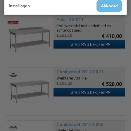
Instellingen
Akkoord
Polar GS 011
RVS werktafel met onderblad en
achteropstand
€ 410,00
€ 461,15
Tafels RVS bekijken
Combisteel 7812.0021
Werktafel 700 line
€ 528,00
€ 695,00
Tafels RVS bekijken
Combisteel 7812.0026
Werktafel 700 line