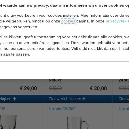
€ 21,00
€ 21,00
l waarde aan uw privacy, daarom informeren wij u over cookies o
€ 22,40
€ 24,
unt u uw voorkeuren voor cookies instellen. Meer informatie over de ve
ijken
Bestek bekijken
Glasw
die wij gebruiken, vindt u op onze
cookies
pagina. In onze
privacyverkl
031
Utopia CS032
Utopi
gegevens verwerken.
" te klikken, geeft u toestemming voor het gebruik van alle cookies, 
lytische en advertentie/trackingcookies. Deze worden gebruikt voor het
 het personaliseren van advertenties. Wilt u dit niet, klik dan op "Inst
n aan te passen.
 ml
Inhoud 790 ml
Inhou
6 stuks
24 st
€ 29,00
€ 30,00
€ 32,00
€ 34,
ekijken
Glaswerk bekijken
Glasw
215
Utopia CW069
Utopi