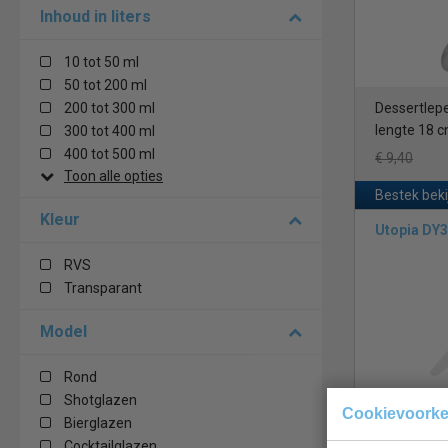
Inhoud in liters
10 tot 50 ml
50 tot 200 ml
200 tot 300 ml
Dessertlepe
lengte 18 c
300 tot 400 ml
400 tot 500 ml
€ 9,40
Toon alle opties
Bestek bek
Kleur
Utopia DY
RVS
Transparant
Model
Rond
Shotglazen
Cookievoork
Tafelmesse
Bierglazen
lengte 22 c
Cocktailglazen