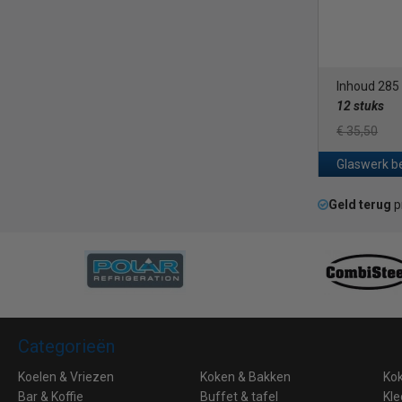
Inhoud 285
12 stuks
€ 35,50
Glaswerk b
Geld terug
p
Categorieën
Koelen & Vriezen
Koken & Bakken
Ko
Bar & Koffie
Buffet & tafel
Kle