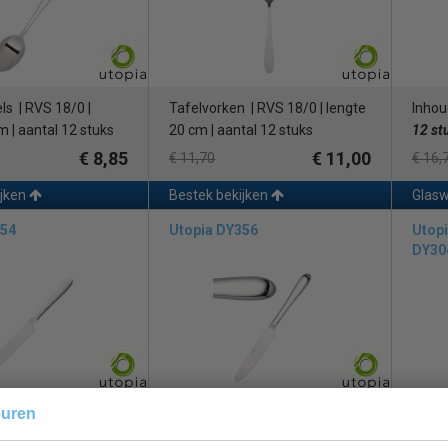
ls | RVS 18/0 |
Tafelvorken | RVS 18/0 | lengte
Inhou
m | aantal 12 stuks
20 cm | aantal 12 stuks
12 st
€ 8,85
€ 11,00
€ 11,70
€ 16,
ijken
Bestek bekijken
Glasw
354
Utopia DY356
Utopi
DY30
euren
n | RVS 18/0 |
Dessertmessen | RVS 18/0 |
Inhou
m | aantal 12 stuks
lengte 21 cm | aantal 12 stuks
12 st