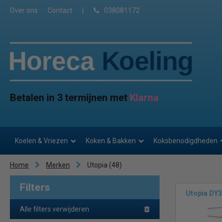
Over ons
Contact
|
038081172
Betalen in 3 termijnen met
Klarna
Koelen & Vriezen
Koken & Bakken
Koksbenodigdheden
Home
Merken
Utopia
(48)
Filters
Utopia DY
Alle filters verwijderen