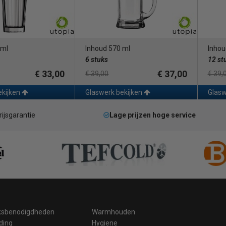
 ml
Inhoud 570 ml
Inhou
6 stuks
12 st
€ 33,00
€ 37,00
€ 39,00
€ 39,
ekijken
Glaswerk bekijken
Glasw
rijsgarantie
Lage prijzen hoge service
ksbenodigdheden
Warmhouden
ding
Hygiene