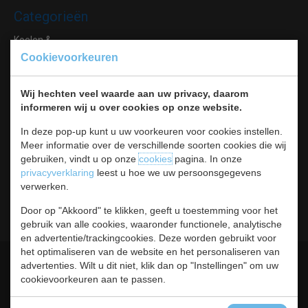
Categorieën
Koelen &
Vriezen
Cookievoorkeuren
Koken & Bakken
Koksbenodigdheden
Wij hechten veel waarde aan uw privacy, daarom
Warmhouden
informeren wij u over cookies op onze website.
Bar & Koffie
Buffet & tafel
In deze pop-up kunt u uw voorkeuren voor cookies instellen.
Meer informatie over de verschillende soorten cookies die wij
Kleding
gebruiken, vindt u op onze
cookies
pagina. In onze
Hygiene
privacyverklaring
leest u hoe we uw persoonsgegevens
Horeca
verwerken.
Meubilair
RVS
Door op "Akkoord" te klikken, geeft u toestemming voor het
gebruik van alle cookies, waaronder functionele, analytische
en advertentie/trackingcookies. Deze worden gebruikt voor
het optimaliseren van de website en het personaliseren van
Algemene voorwaarden
Leveringsvoorwaarden
advertenties. Wilt u dit niet, klik dan op "Instellingen" om uw
cookievoorkeuren aan te passen.
Privacy statement
Cookies