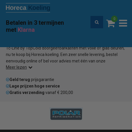
0
Betalen in 3 termijnen
Premium service en garantie
met
Klarna
Home
TopCold doorgeefbarkoeling
(0)
Tc-Line by TopCold doorgeefbarkasten met volle of glas deuren,
nu te koop bij Horeca koeling. Een zeer snelle levering, bestel
eenvoudig online of bel voor advies met één van onze
Meer lezen
medewerkers.
Geld terug
prijsgarantie
Lage prijzen hoge service
Gratis verzending
vanaf € 200,00