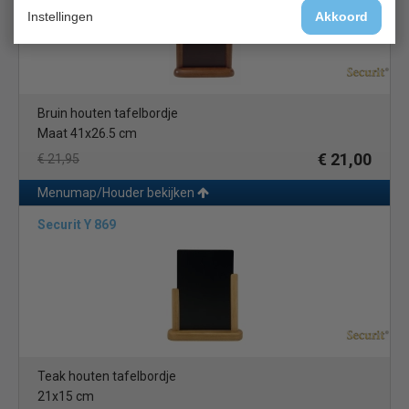
Instellingen
Akkoord
Bruin houten tafelbordje
Maat 41x26.5 cm
€ 21,00
€ 21,95
Menumap/Houder bekijken
Securit Y 869
Teak houten tafelbordje
21x15 cm