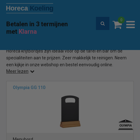
0
Betalen in 3 termijnen
Premium service en garantie
met
Klarna
Home
Tafel krijtbordje
(21)
Horeca krijtbordjes zijn ideaal voor op de tafel en bar om de
specialiteiten aan te prijzen. Zeer makkelijk te reinigen. Neem
een kijkje in onze webshop en bestel eenvoudig online.
Meer lezen
Olympia GG 110
Menubord