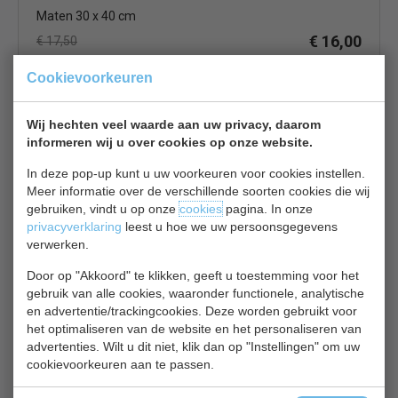
Maten 30 x 40 cm
€ 16,00
€ 17,50
Menumap/Houder bekijken
Cookievoorkeuren
Securit P 485
Wij hechten veel waarde aan uw privacy, daarom
informeren wij u over cookies op onze website.
In deze pop-up kunt u uw voorkeuren voor cookies instellen.
Meer informatie over de verschillende soorten cookies die wij
gebruiken, vindt u op onze
cookies
pagina. In onze
privacyverklaring
leest u hoe we uw persoonsgegevens
verwerken.
Mahonie houten tafelbordje
15x10 cm
Door op "Akkoord" te klikken, geeft u toestemming voor het
gebruik van alle cookies, waaronder functionele, analytische
€ 17,00
€ 17,70
en advertentie/trackingcookies. Deze worden gebruikt voor
het optimaliseren van de website en het personaliseren van
Menumap/Houder bekijken
advertenties. Wilt u dit niet, klik dan op "Instellingen" om uw
Securit CE 417
cookievoorkeuren aan te passen.