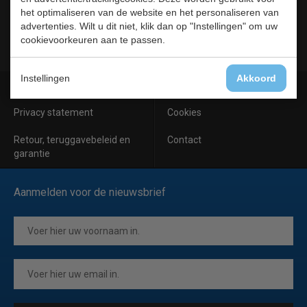
Horeca
het optimaliseren van de website en het personaliseren van
Meubilair
advertenties. Wilt u dit niet, klik dan op "Instellingen" om uw
RVS
cookievoorkeuren aan te passen.
Instellingen
Akkoord
Algemene voorwaarden
Leveringsvoorwaarden
Privacy statement
Cookies
Retour, teruggavebeleid en
Contact
garantie
Aanmelden voor de nieuwsbrief