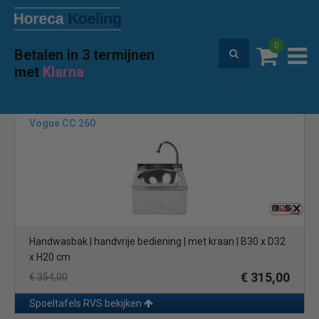
0
Betalen in 3 termijnen
Premium service en garantie
met
Klarna
Home
Merken
Basix
(1)
Vogue CC 260
Handwasbak | handvrije bediening | met kraan | B30 x D32
x H20 cm
€ 315,00
€ 354,00
Spoeltafels RVS bekijken