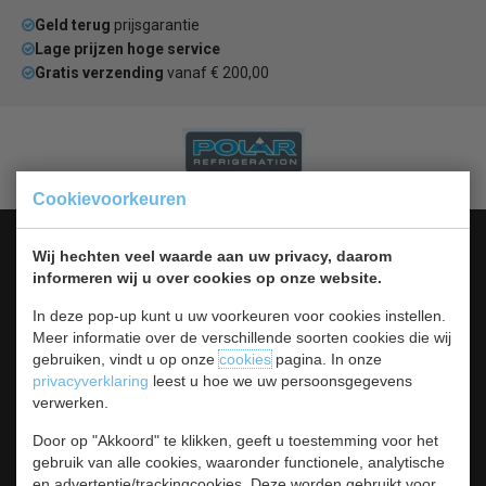
Geld terug
prijsgarantie
Lage prijzen hoge service
Gratis verzending
vanaf € 200,00
Cookievoorkeuren
Categorieën
Wij hechten veel waarde aan uw privacy, daarom
informeren wij u over cookies op onze website.
Koelen &
Vriezen
In deze pop-up kunt u uw voorkeuren voor cookies instellen.
Koken & Bakken
Meer informatie over de verschillende soorten cookies die wij
Koksbenodigdheden
gebruiken, vindt u op onze
cookies
pagina. In onze
Warmhouden
privacyverklaring
leest u hoe we uw persoonsgegevens
Bar & Koffie
verwerken.
Buffet & tafel
Door op "Akkoord" te klikken, geeft u toestemming voor het
Kleding
gebruik van alle cookies, waaronder functionele, analytische
Hygiene
en advertentie/trackingcookies. Deze worden gebruikt voor