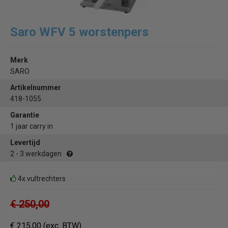
Saro WFV 5 worstenpers
Merk
SARO
Artikelnummer
418-1055
Garantie
1 jaar carry in
Levertijd
2 - 3 werkdagen
4x vultrechters
€ 250,00
€ 215,00
(exc. BTW)