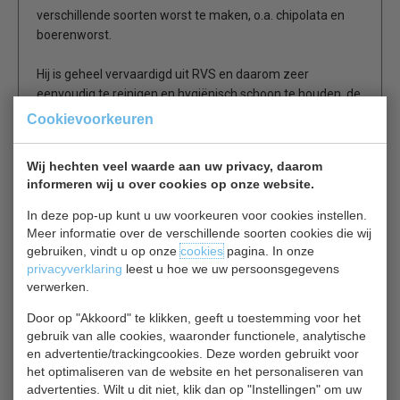
verschillende soorten worst te maken, o.a. chipolata en
boerenworst.
Hij is geheel vervaardigd uit RVS en daarom zeer
eenvoudig te reinigen en hygiënisch schoon te houden, de
drukplaat is van kunststof.
Cookievoorkeuren
Ook is hij zeer duurzaam en robuust, heeft weinig
onderhoud nodig en gaat lang mee.
Wij hechten veel waarde aan uw privacy, daarom
informeren wij u over cookies op onze website.
Compleet met 4x vultrechters (10, 20, 30 en 35 mm
In deze pop-up kunt u uw voorkeuren voor cookies instellen.
in diameter)
Meer informatie over de verschillende soorten cookies die wij
Stevige RVS constructie
gebruiken, vindt u op onze
cookies
pagina. In onze
Eenvoudig te gebruiken en te reinigen
privacyverklaring
leest u hoe we uw persoonsgegevens
verwerken.
Door op "Akkoord" te klikken, geeft u toestemming voor het
gebruik van alle cookies, waaronder functionele, analytische
Gerelateerde producten
en advertentie/trackingcookies. Deze worden gebruikt voor
het optimaliseren van de website en het personaliseren van
advertenties. Wilt u dit niet, klik dan op "Instellingen" om uw
Whites Boston B250M