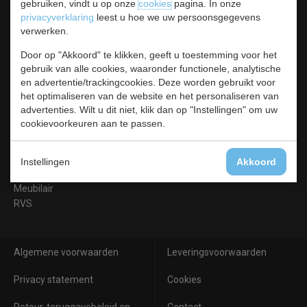
gebruiken, vindt u op onze
cookies
pagina. In onze
Categorieën
privacyverklaring
leest u hoe we uw persoonsgegevens
verwerken.
Koelen &
Vriezen
Door op "Akkoord" te klikken, geeft u toestemming voor het
Koken & Bakken
gebruik van alle cookies, waaronder functionele, analytische
en advertentie/trackingcookies. Deze worden gebruikt voor
Koksbenodigdheden
het optimaliseren van de website en het personaliseren van
Warmhouden
advertenties. Wilt u dit niet, klik dan op "Instellingen" om uw
Bar & Koffie
cookievoorkeuren aan te passen.
Buffet & tafel
Kleding
Hygiene
Instellingen
Akkoord
Horeca
Meubilair
RVS
Algemene voorwaarden
Leveringsvoorwaarden
Privacy statement
Cookies