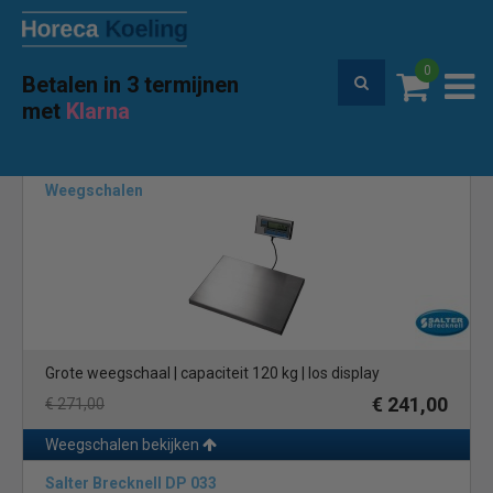
0
Betalen in 3 termijnen
Premium service en garantie
met
Klarna
Home
Merken
Salter Brecknell
(2)
Weegschalen
Grote weegschaal | capaciteit 120 kg | los display
€ 241,00
€ 271,00
Weegschalen bekijken
Salter Brecknell DP 033