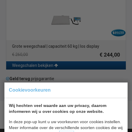
Grote weegschaal | capaciteit 60 kg | los display
€ 244,00
€ 260,00
Weegschalen bekijken
Geld terug
prijsgarantie
Lage prijzen hoge service
Cookievoorkeuren
Gratis verzending
vanaf € 200,00
Wij hechten veel waarde aan uw privacy, daarom
informeren wij u over cookies op onze website.
In deze pop-up kunt u uw voorkeuren voor cookies instellen.
Meer informatie over de verschillende soorten cookies die wij