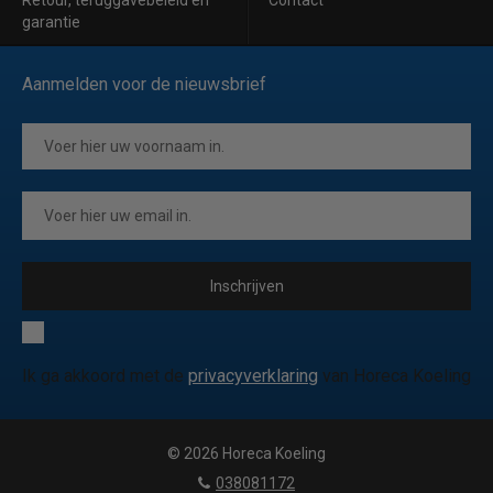
Retour, teruggavebeleid en
Contact
garantie
Aanmelden voor de nieuwsbrief
Inschrijven
Ik ga akkoord met de
privacyverklaring
van Horeca Koeling
© 2026 Horeca Koeling
|
038081172