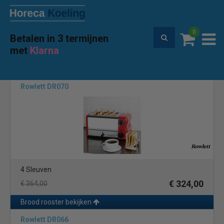
0
Betalen in 3 termijnen
Premium service en garantie
met
Klarna
Home
Merken
Rowlett
(2)
Rowlett DR070
4 Sleuven
€ 324,00
€ 364,00
Brood rooster bekijken
Rowlett DR066