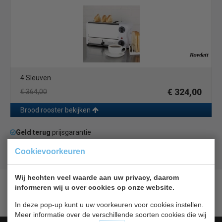
4 Sleuven
€ 324,00
€ 364,00
Brood rooster bekijken
Geld terug
prijsgarantie
Lage prijzen hoge service
Cookievoorkeuren
Gratis verzending
vanaf € 200,00
Wij hechten veel waarde aan uw privacy, daarom
informeren wij u over cookies op onze website.
In deze pop-up kunt u uw voorkeuren voor cookies instellen.
Meer informatie over de verschillende soorten cookies die wij