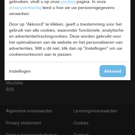
gebruiken, vindt u op onze
cookies
pagina. In onze
Categorieën
privacyverklaring
leest u hoe we uw persoonsgegevens
verwerken.
Koelen &
Vriezen
Door op "Akkoord" te klikken, geeft u toestemming voor het
Koken & Bakken
gebruik van alle cookies, waaronder functionele, analytische
en advertentie/trackingcookies. Deze worden gebruikt voor
Koksbenodigdheden
het optimaliseren van de website en het personaliseren van
Warmhouden
advertenties. Wilt u dit niet, klik dan op "Instellingen" om uw
Bar & Koffie
cookievoorkeuren aan te passen.
Buffet & tafel
Kleding
Hygiene
Instellingen
Akkoord
Horeca
Meubilair
RVS
Algemene voorwaarden
Leveringsvoorwaarden
Privacy statement
Cookies