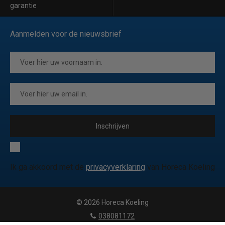
garantie
Aanmelden voor de nieuwsbrief
Inschrijven
Ik ga akkoord met de
privacyverklaring
van Horeca Koeling
© 2026 Horeca Koeling
|
038081172