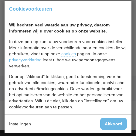
Of
betaal
9,68
in 3 termijnen
met Klarna
Cookievoorkeuren
Terug naar overzicht
Wij hechten veel waarde aan uw privacy, daarom
informeren wij u over cookies op onze website.
Beschrijving
In deze pop-up kunt u uw voorkeuren voor cookies instellen.
Meer informatie over de verschillende soorten cookies die wij
Ecofrost Rooster voor de koelkast 7950.5030.
gebruiken, vindt u op onze
cookies
pagina. In onze
Foto kan afwijken.
privacyverklaring
leest u hoe we uw persoonsgegevens
verwerken.
Door op "Akkoord" te klikken, geeft u toestemming voor het
gebruik van alle cookies, waaronder functionele, analytische
Geld terug
prijsgarantie
en advertentie/trackingcookies. Deze worden gebruikt voor
Lage prijzen hoge service
het optimaliseren van de website en het personaliseren van
advertenties. Wilt u dit niet, klik dan op "Instellingen" om uw
cookievoorkeuren aan te passen.
Instellingen
Akkoord