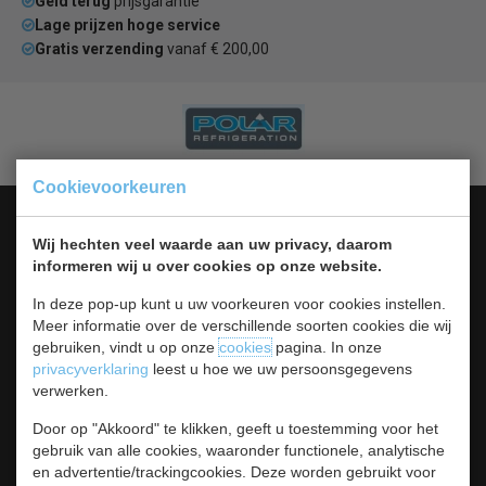
Geld terug
prijsgarantie
Lage prijzen hoge service
Gratis verzending
vanaf € 200,00
Cookievoorkeuren
Categorieën
Wij hechten veel waarde aan uw privacy, daarom
Koelen &
informeren wij u over cookies op onze website.
Vriezen
In deze pop-up kunt u uw voorkeuren voor cookies instellen.
Koken & Bakken
Meer informatie over de verschillende soorten cookies die wij
Koksbenodigdheden
gebruiken, vindt u op onze
cookies
pagina. In onze
Warmhouden
privacyverklaring
leest u hoe we uw persoonsgegevens
Bar & Koffie
verwerken.
Buffet & tafel
Kleding
Door op "Akkoord" te klikken, geeft u toestemming voor het
Hygiene
gebruik van alle cookies, waaronder functionele, analytische
Horeca
en advertentie/trackingcookies. Deze worden gebruikt voor