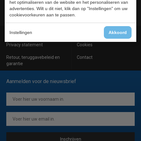
het optimaliseren van de website en het personaliseren van
Meubilair
advertenties. Wilt u dit niet, klik dan op "Instellingen" om uw
RVS
cookievoorkeuren aan te passen.
Algemene voorwaarden
Leveringsvoorwaarden
Instellingen
Akkoord
Privacy statement
Cookies
Retour, teruggavebeleid en
Contact
garantie
Aanmelden voor de nieuwsbrief
Inschrijven