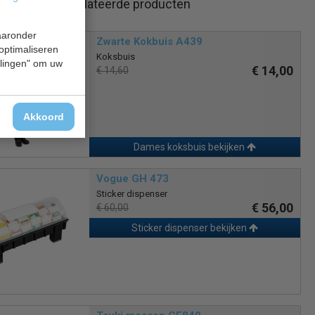
Gerelateerde producten
waaronder
Zwarte Kokbuis A439
 optimaliseren
Koksbuis
ellingen" om uw
€ 14,00
€ 14,60
Akkoord
Dames koksbuis bekijken
Vogue GH 473
Sticker dispenser
€ 56,00
€ 60,00
Sticker dispenser bekijken