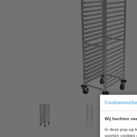
Cookievoork
Wij hechten vee
In deze pop-up k
soorten cookies 