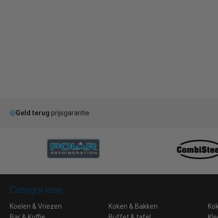
Geld terug
prijsgarantie
Categorieën
Koelen & Vriezen
Koken & Bakken
Ko
Bar & Koffie
Buffet & tafel
Kle