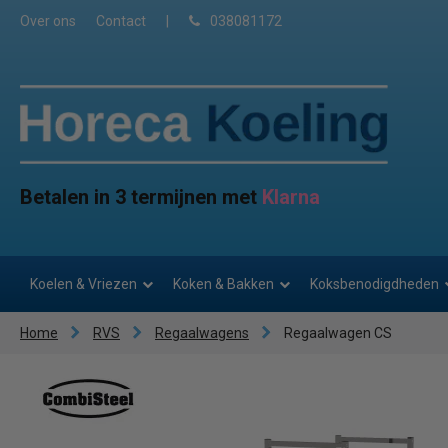
Over ons
Contact
|
038081172
Betalen in 3 termijnen met
Klarna
Koelen & Vriezen
Koken & Bakken
Koksbenodigdheden
Home
RVS
Regaalwagens
Regaalwagen CS