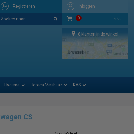
Registreren
Inloggen
0
€ 0,-
8 klanten in de winkel
Hygiene
Horeca Meubilair
RVS
lwagen CS
CombiSteel