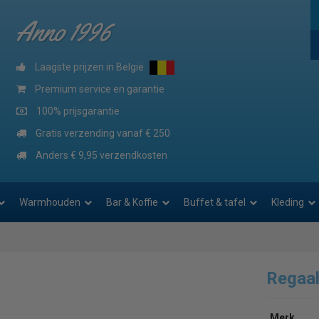
Anno 1996
Laagste prijzen in België
Premium service en garantie
100% prijsgarantie
Gratis verzending vanaf € 250
Anders € 9,95 verzendkosten
Warmhouden
Bar & Koffie
Buffet & tafel
Kleding
Regaa
Merk