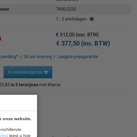
ummer
7490.0255
1 - 2 werkdagen
€ 312,00
(exc. BTW)
0
€ 377,50 (inc. BTW)
rzending* ✓ 24 uur levering ✓ Laagste prijsgarantie
In winkelwagentje
25,83
in 3 termijnen
met Klarna
naar overzicht
p onze website.
rschillende
aring
leest u hoe