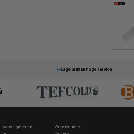
Lage prijzen hoge service
ksbenodigdheden
Warmhouden
ding
Hygiene