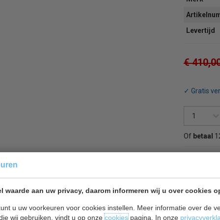
Artikeln
Levertijd
€ 410,0
✓ Gratis ve
Of
betaal
1
Terug 
euren
l waarde aan uw privacy, daarom informeren wij u over cookies o
unt u uw voorkeuren voor cookies instellen. Meer informatie over de ve
die wij gebruiken, vindt u op onze
cookies
pagina. In onze
privacyverkl