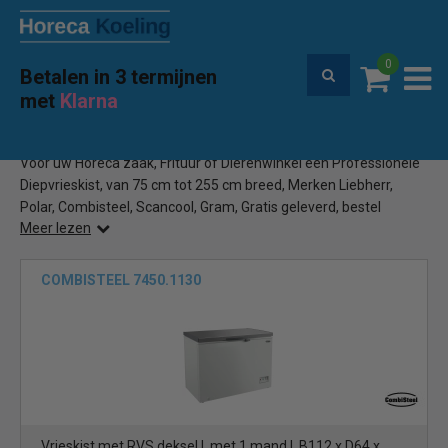
0
Betalen in 3 termijnen
Premium service en garantie
met
Klarna
Home
Professionele Diepvrieskist
(147)
Voor uw Horeca zaak, Frituur of Dierenwinkel een Professionele
Diepvrieskist, van 75 cm tot 255 cm breed, Merken Liebherr,
Polar, Combisteel, Scancool, Gram, Gratis geleverd, bestel
Meer lezen
eenvoudig online
COMBISTEEL 7450.1130
Vrieskist met RVS deksel | met 1 mand | B112 x D64 x