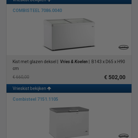
COMBISTEEL 7086.0040
Kist met glazen deksel |
Vries & Koelen
| B143 x D65 x H90
cm
€ 502,00
€ 660,00
Vrieskist bekijken
Combisteel 7151.1105