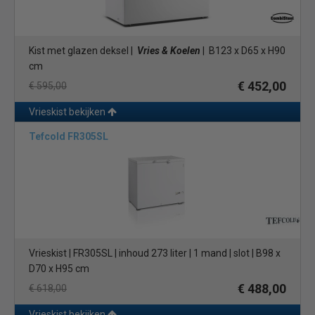
Kist met glazen deksel |
Vries & Koelen
| B123 x D65 x H90
cm
€ 452,00
€ 595,00
Vrieskist bekijken
Tefcold FR305SL
Vrieskist | FR305SL | inhoud 273 liter | 1 mand | slot | B98 x
D70 x H95 cm
€ 488,00
€ 618,00
Vrieskist bekijken