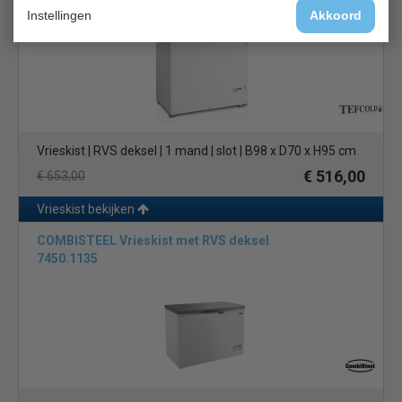
Tefcold FR305S SL
Instellingen
Akkoord
Vrieskist | RVS deksel | 1 mand | slot | B98 x D70 x H95 cm
€ 516,00
€ 653,00
Vrieskist bekijken
COMBISTEEL Vrieskist met RVS deksel
7450.1135