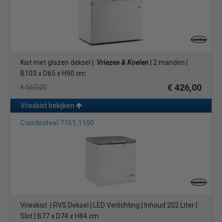
Kist met glazen deksel |
Vriezen & Koelen
| 2 manden |
B103 x D65 x H90 cm
€ 426,00
€ 560,00
Vrieskist bekijken
Combisteel 7151.1100
Vrieskist | RVS Deksel | LED Verlichting | Inhoud 202 Liter |
Slot | B77 x D74 x H84 cm