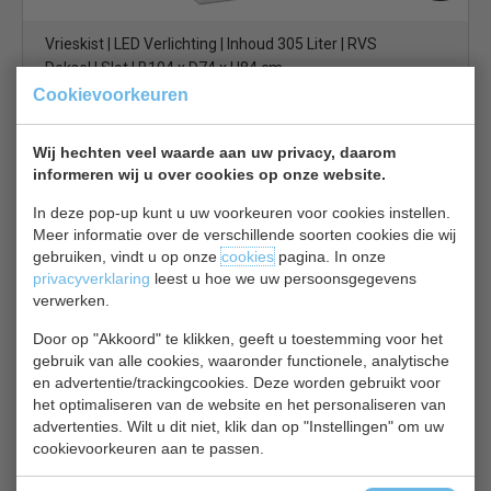
Vrieskist | LED Verlichting | Inhoud 305 Liter | RVS
Deksel | Slot | B104 x D74 x H84 cm
Cookievoorkeuren
€ 511,00
€ 710,00
Vrieskist bekijken
Wij hechten veel waarde aan uw privacy, daarom
informeren wij u over cookies op onze website.
Tefcold IC 201SC
In deze pop-up kunt u uw voorkeuren voor cookies instellen.
Meer informatie over de verschillende soorten cookies die wij
gebruiken, vindt u op onze
cookies
pagina. In onze
privacyverklaring
leest u hoe we uw persoonsgegevens
verwerken.
Door op "Akkoord" te klikken, geeft u toestemming voor het
Vrieskist | glazen schuifdeksels | IC201SC | B72 x D63 x
gebruik van alle cookies, waaronder functionele, analytische
en advertentie/trackingcookies. Deze worden gebruikt voor
H89 cm
het optimaliseren van de website en het personaliseren van
€ 512,00
€ 648,00
advertenties. Wilt u dit niet, klik dan op "Instellingen" om uw
cookievoorkeuren aan te passen.
Vrieskist bekijken