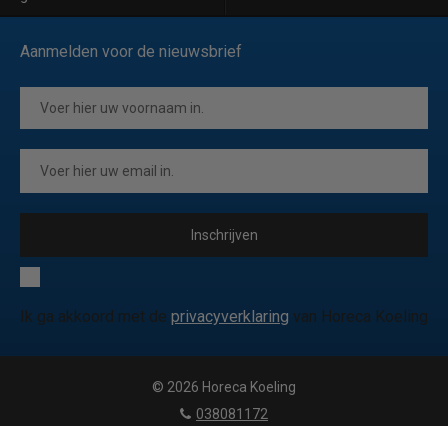
Aanmelden voor de nieuwsbrief
Inschrijven
Ik ga akkoord met de
privacyverklaring
van Horeca Koeling
© 2026 Horeca Koeling
|
038081172
|
info@horecakoeling.be