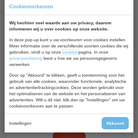
Fastfood dienblad | groen | kunststof | B41 x D30 cm
Cookievoorkeuren
€ 3,55
€ 3,80
Wij hechten veel waarde aan uw privacy, daarom
Dienbladen bekijken
informeren wij u over cookies op onze website.
Cambro DE 312
In deze pop-up kunt u uw voorkeuren voor cookies instellen.
Meer informatie over de verschillende soorten cookies die wij
gebruiken, vindt u op onze
cookies
pagina. In onze
privacyverklaring
leest u hoe we uw persoonsgegevens
verwerken.
Door op "Akkoord" te klikken, geeft u toestemming voor het
gebruik van alle cookies, waaronder functionele, analytische
en advertentie/trackingcookies. Deze worden gebruikt voor
Fastfood dienblad | zwart | kunststof | B41 x D30 cm
het optimaliseren van de website en het personaliseren van
€ 3,75
€ 4,00
advertenties. Wilt u dit niet, klik dan op "Instellingen" om uw
cookievoorkeuren aan te passen.
Dienbladen bekijken
Cambro DE 315
Instellingen
Akkoord