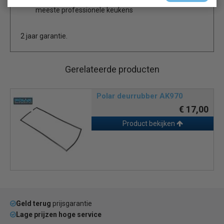
meeste professionele keukens
2 jaar garantie.
Gerelateerde producten
Polar deurrubber AK970
€ 17,00
Product bekijken
Geld terug
prijsgarantie
Lage prijzen hoge service