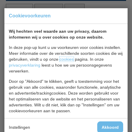
Beschrijving
Specificaties
Bijlages
Cookievoorkeuren
Polar CD 085 professionele vriezer 1-deurs 600 liters
Wij hechten veel waarde aan uw privacy, daarom
informeren wij u over cookies op onze website.
Deze grote professionele horeca 600 liter vriezer van
Polar is geschikt voor licht gebruik, heeft een afsluitbare
In deze pop-up kunt u uw voorkeuren voor cookies instellen.
deur, een nauwkeurig digitaal LED temperatuurdisplay en
Meer informatie over de verschillende soorten cookies die wij
wielen aan de achterzijde voor eenvoudig positioneren en
gebruiken, vindt u op onze
cookies
pagina. In onze
reinigen. Deze vriezer is CFC vrij en is voorzien van 6 vaste
privacyverklaring
leest u hoe we uw persoonsgegevens
roosters. Een betrouwbare en aantrekkelijke vriezer voor
verwerken.
minder veeleisende (afhaal)restaurants en cafés. De
Door op "Akkoord" te klikken, geeft u toestemming voor het
maximale omgevingstemperatuur mag 32°C bedragen.
gebruik van alle cookies, waaronder functionele, analytische
en advertentie/trackingcookies. Deze worden gebruikt voor
Afsluitbaar
het optimaliseren van de website en het personaliseren van
advertenties. Wilt u dit niet, klik dan op "Instellingen" om uw
Max. omgevingstemperatuur: 32°C
cookievoorkeuren aan te passen.
Geluidsniveau: 40 dB(A)
Gebruiksintensiteit: Gemiddeld gebruik: dit apparaat
is bedoeld voor gebruikt bij een
Instellingen
Akkoord
omgevingstemperatuur tot 30°C en geschikt voor de