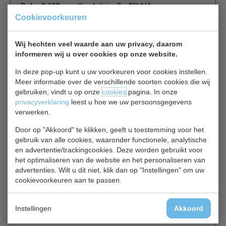
Polar G 608 opzetkoelvitrine 5 x GN 1/4
Cookievoorkeuren
Een nuttige aanvulling op salade bars en sandwich
delicatessenwinkels, deze professionele horeca Polar
Wij hechten veel waarde aan uw privacy, daarom
gekoelde opzetvitrine unit biedt verse ingrediënten achter
informeren wij u over cookies op onze website.
een glazen scherm voor een optimale hygiëne. In de
In deze pop-up kunt u uw voorkeuren voor cookies instellen.
vitrine past 5 x 1/4 gastronormbakken die voortdurend
Meer informatie over de verschillende soorten cookies die wij
worden gekoeld met minimale ruis. Bovendien, de
gebruiken, vindt u op onze
cookies
pagina. In onze
krachtige koeling technologie is in staat om voedsel koel
privacyverklaring
leest u hoe we uw persoonsgegevens
houden zelfs wanneer hoge omgevingstemperaturen (
verwerken.
40°C ) - perfect voor warme zomer dagen of hogedruk
keukens, beschikt ook over een digitaal display.
Door op "Akkoord" te klikken, geeft u toestemming voor het
gebruik van alle cookies, waaronder functionele, analytische
en advertentie/trackingcookies. Deze worden gebruikt voor
RVS constructie
het optimaliseren van de website en het personaliseren van
Statisch
advertenties. Wilt u dit niet, klik dan op "Instellingen" om uw
Glazen behuizing
cookievoorkeuren aan te passen.
Continue verdamper
Geschikt voor 5 x 1/4 GN bakken tot 100 mm diep.
Instellingen
Akkoord
Gastronorm bakken worden apart verkocht.