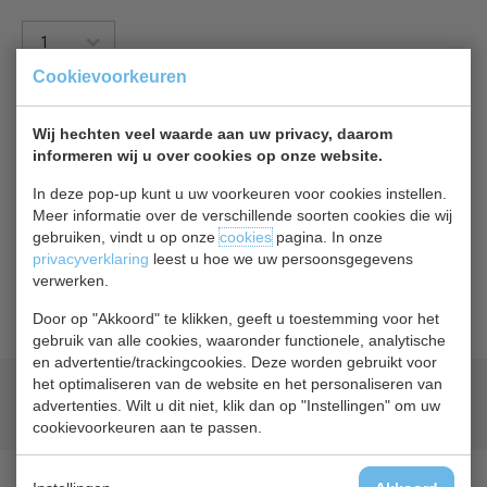
Cookievoorkeuren
In winkelwagentje
Of
betaal
18,15
in 3 termijnen
met Klarna
Wij hechten veel waarde aan uw privacy, daarom
informeren wij u over cookies op onze website.
Terug naar overzicht
In deze pop-up kunt u uw voorkeuren voor cookies instellen.
Meer informatie over de verschillende soorten cookies die wij
gebruiken, vindt u op onze
cookies
pagina. In onze
Beschrijving
Specificaties
privacyverklaring
leest u hoe we uw persoonsgegevens
verwerken.
GN bakken 5x GN 1/4, geschikt voor de Polar G608.
Door op "Akkoord" te klikken, geeft u toestemming voor het
gebruik van alle cookies, waaronder functionele, analytische
en advertentie/trackingcookies. Deze worden gebruikt voor
het optimaliseren van de website en het personaliseren van
Geld terug
prijsgarantie
advertenties. Wilt u dit niet, klik dan op "Instellingen" om uw
Lage prijzen hoge service
cookievoorkeuren aan te passen.