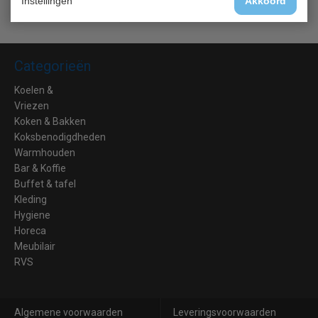
Instellingen
Akkoord
Categorieën
Koelen &
Vriezen
Koken & Bakken
Koksbenodigdheden
Warmhouden
Bar & Koffie
Buffet & tafel
Kleding
Hygiene
Horeca
Meubilair
RVS
Algemene voorwaarden
Leveringsvoorwaarden