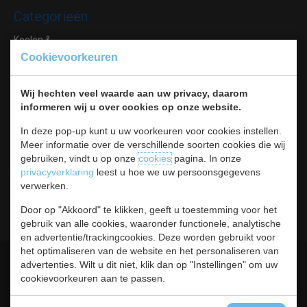
Categorieën
Koelen &
Vriezen
Cookievoorkeuren
Koken & Bakken
Koksbenodigdheden
Wij hechten veel waarde aan uw privacy, daarom
Warmhouden
informeren wij u over cookies op onze website.
Bar & Koffie
Buffet & tafel
In deze pop-up kunt u uw voorkeuren voor cookies instellen.
Meer informatie over de verschillende soorten cookies die wij
Kleding
gebruiken, vindt u op onze
cookies
pagina. In onze
Hygiene
privacyverklaring
leest u hoe we uw persoonsgegevens
Horeca
verwerken.
Meubilair
RVS
Door op "Akkoord" te klikken, geeft u toestemming voor het
gebruik van alle cookies, waaronder functionele, analytische
en advertentie/trackingcookies. Deze worden gebruikt voor
het optimaliseren van de website en het personaliseren van
Algemene voorwaarden
Leveringsvoorwaarden
advertenties. Wilt u dit niet, klik dan op "Instellingen" om uw
cookievoorkeuren aan te passen.
Privacy statement
Cookies