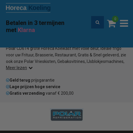
0
Betalen in 3 termijnen
Premium service en garantie
met
Klarna
Home
Polar CD614
(0)
Polar CD614 grote Horeca Koelkast met volle deur, ideale frigo
voor uw Frituur, Brasserie, Restaurant, Gratis & Snel geleverd, zie
ook onze Polar Vrieskisten, Gebaksvitrines, IJsblokjesmachines,
Meer lezen
Barkoelingen.
Geld terug
prijsgarantie
Lage prijzen hoge service
Gratis verzending
vanaf € 200,00