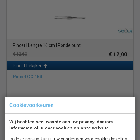
Pincet | Lengte 16 cm | Ronde punt
€ 12,00
€ 12,60
Pincet bekijken
Pincet CC 164
Cookievoorkeuren
Wij hechten veel waarde aan uw privacy, daarom
informeren wij u over cookies op onze website.
Pincet | Ronde punt | Lengte 30 cm
€ 16,00
€ 16,90
In deze pop-up kunt u uw voorkeuren voor cookies instellen.