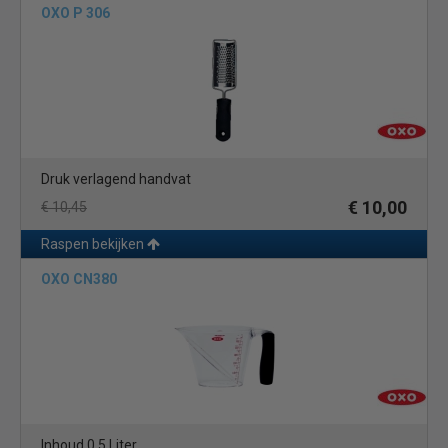
OXO P 306
Druk verlagend handvat
€ 10,00
€ 10,45
Raspen bekijken
OXO CN380
Inhoud 0.5 Liter