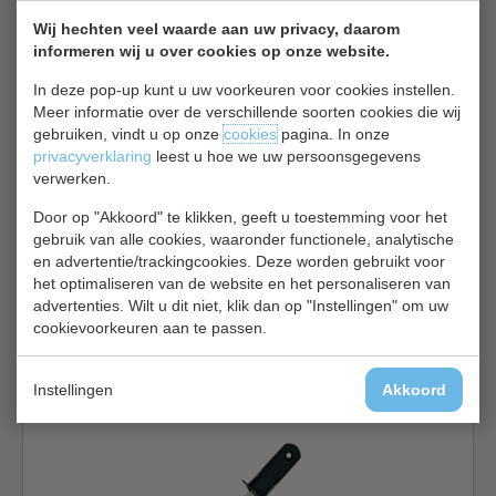
Inhoud 1 Liter
Wij hechten veel waarde aan uw privacy, daarom
€ 14,00
€ 14,45
informeren wij u over cookies op onze website.
Maatbekers bekijken
In deze pop-up kunt u uw voorkeuren voor cookies instellen.
Meer informatie over de verschillende soorten cookies die wij
OXO CN378
gebruiken, vindt u op onze
cookies
pagina. In onze
privacyverklaring
leest u hoe we uw persoonsgegevens
verwerken.
Door op "Akkoord" te klikken, geeft u toestemming voor het
gebruik van alle cookies, waaronder functionele, analytische
en advertentie/trackingcookies. Deze worden gebruikt voor
het optimaliseren van de website en het personaliseren van
Inhoud 1 Liter
advertenties. Wilt u dit niet, klik dan op "Instellingen" om uw
cookievoorkeuren aan te passen.
€ 15,00
€ 15,75
Maatbekers bekijken
Instellingen
Akkoord
OXO D753