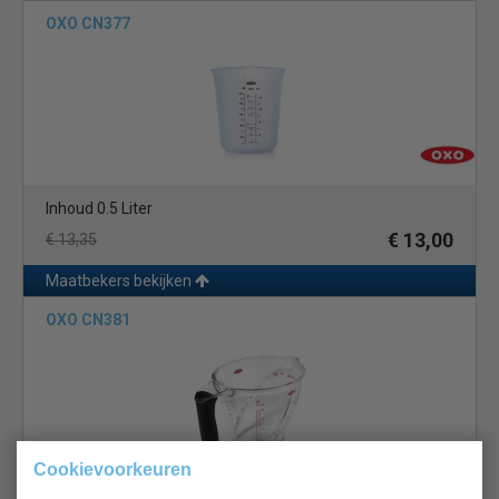
OXO CN377
Inhoud 0.5 Liter
€ 13,00
€ 13,35
Maatbekers bekijken
OXO CN381
Cookievoorkeuren