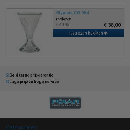
Olympia CG 954
ijsglazen
€ 38,00
€ 40,95
IJsglazen bekijken
Geld terug
prijsgarantie
Lage prijzen hoge service
Categorieën