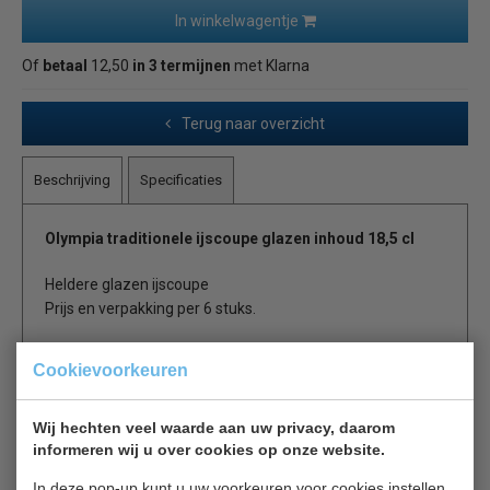
In winkelwagentje
Of
betaal
12,50
in 3 termijnen
met Klarna
Terug naar overzicht
Beschrijving
Specificaties
Olympia traditionele ijscoupe glazen inhoud 18,5 cl
Heldere glazen ijscoupe
Prijs en verpakking per 6 stuks.
Cookievoorkeuren
Is dit iets voor jou?
Wij hechten veel waarde aan uw privacy, daarom
Utopia E 020
informeren wij u over cookies op onze website.
Dessert glas
€ 113,00
€ 120,00
In deze pop-up kunt u uw voorkeuren voor cookies instellen.