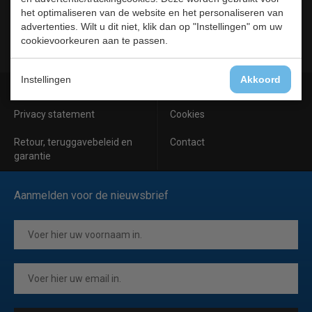
Horeca
het optimaliseren van de website en het personaliseren van
Meubilair
advertenties. Wilt u dit niet, klik dan op "Instellingen" om uw
RVS
cookievoorkeuren aan te passen.
Instellingen
Akkoord
Algemene voorwaarden
Leveringsvoorwaarden
Privacy statement
Cookies
Retour, teruggavebeleid en
Contact
garantie
Aanmelden voor de nieuwsbrief