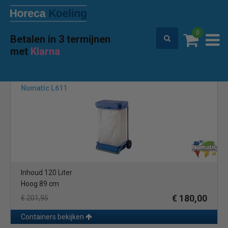
0
Betalen in 3 termijnen
Premium service en garantie
met
Klarna
Home
Merken
Numatic
(1)
Numatic L611
Inhoud 120 Liter
Hoog 89 cm
€ 180,00
€ 201,95
Containers bekijken