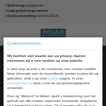
Geld terug
prijsgarantie
Lage prijzen hoge service
Gratis verzending
vanaf € 200,00
Cookievoorkeuren
Categorieën
Wij hechten veel waarde aan uw privacy, daarom
informeren wij u over cookies op onze website.
Koelen &
Vriezen
In deze pop-up kunt u uw voorkeuren voor cookies instellen.
Koken & Bakken
Meer informatie over de verschillende soorten cookies die wij
Koksbenodigdheden
gebruiken, vindt u op onze
cookies
pagina. In onze
Warmhouden
privacyverklaring
leest u hoe we uw persoonsgegevens
Bar & Koffie
verwerken.
Buffet & tafel
Door op "Akkoord" te klikken, geeft u toestemming voor het
Kleding
gebruik van alle cookies, waaronder functionele, analytische
Hygiene
en advertentie/trackingcookies. Deze worden gebruikt voor