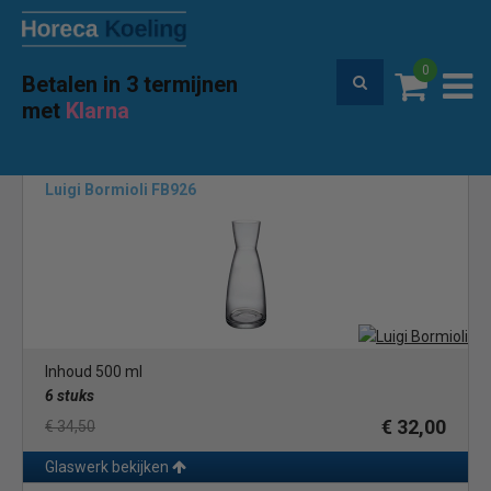
0
Betalen in 3 termijnen
Premium service en garantie
met
Klarna
Home
Merken
Luigi Bormioli
(2)
Luigi Bormioli FB926
Inhoud 500 ml
6 stuks
€ 32,00
€ 34,50
Glaswerk bekijken