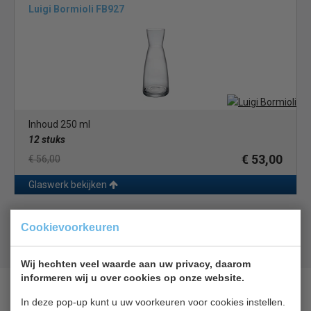
Luigi Bormioli FB927
Inhoud 250 ml
12 stuks
€ 53,00
€ 56,00
Glaswerk bekijken
Geld terug
prijsgarantie
Cookievoorkeuren
Lage prijzen hoge service
Gratis verzending
vanaf € 200,00
Wij hechten veel waarde aan uw privacy, daarom
informeren wij u over cookies op onze website.
In deze pop-up kunt u uw voorkeuren voor cookies instellen.