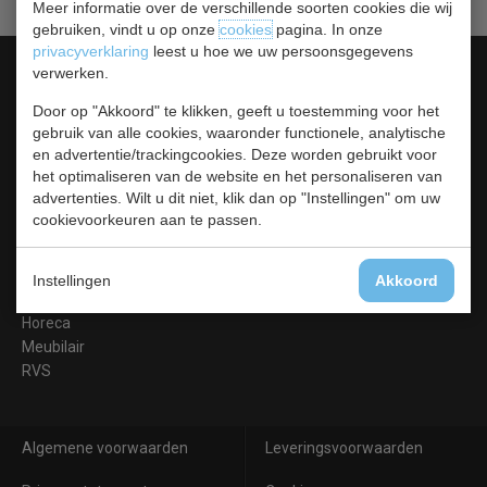
Meer informatie over de verschillende soorten cookies die wij
gebruiken, vindt u op onze
cookies
pagina. In onze
privacyverklaring
leest u hoe we uw persoonsgegevens
Categorieën
verwerken.
Koelen &
Door op "Akkoord" te klikken, geeft u toestemming voor het
Vriezen
gebruik van alle cookies, waaronder functionele, analytische
en advertentie/trackingcookies. Deze worden gebruikt voor
Koken & Bakken
het optimaliseren van de website en het personaliseren van
Koksbenodigdheden
advertenties. Wilt u dit niet, klik dan op "Instellingen" om uw
Warmhouden
cookievoorkeuren aan te passen.
Bar & Koffie
Buffet & tafel
Kleding
Instellingen
Akkoord
Hygiene
Horeca
Meubilair
RVS
Algemene voorwaarden
Leveringsvoorwaarden