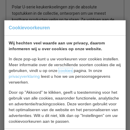
Polar U-serie keukenkoelingen zijn de absolute
topstukken in de collectie, ontworpen om uw meest
kostbare producten veilig op te slaan. Ze voldoen aan de
strengste industrienormen en maken gebruik van
Cookievoorkeuren
krachtige mechanische ventilatie die smaken conserveert
en bederf voorkomt. Met de U-serie kunt ook bij veelvuldig
Wij hechten veel waarde aan uw privacy, daarom
openen en sluiten rekenen op constante, gelijkmatige
informeren wij u over cookies op onze website.
koelprestaties, zelfs bij een omgevingstemperatuur tot
wel 43°C.
In deze pop-up kunt u uw voorkeuren voor cookies instellen.
Meer informatie over de verschillende soorten cookies die wij
gebruiken, vindt u op onze
cookies
pagina. In onze
Hoeveel schappen worden standaard meegeleverd?
privacyverklaring
leest u hoe we uw persoonsgegevens
De U-serie wordt standaard met 2 schappen geleverd -
verwerken.
één achter elke deur. Extra schappen kunnen naar wens
worden toegevoegd. Kijk hiervoor bij de accessoires en
Door op "Akkoord" te klikken, geeft u toestemming voor het
reserveonderdelen.
gebruik van alle cookies, waaronder functionele, analytische
en advertentie/trackingcookies. Deze worden gebruikt voor
Is de U-serie koelwerkbank compatibel met
het optimaliseren van de website en het personaliseren van
gastronorm bakken?
advertenties. Wilt u dit niet, klik dan op "Instellingen" om uw
cookievoorkeuren aan te passen.
Ja - de geleiders bieden ruimte aan GN bakken van
maximaal GN 2/3 formaat.