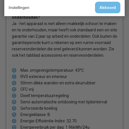
Instellingen
Akkoord
Is de Polar U-serie werkbank makkelijk te
onderhouden?
Ja - het apparaat is niet alleen makkelijk schoon te maken
en te onderhouden, maar heeft ook standaard een on-site
garantie van 2 jaar op arbeid en onderdelen. Ook buiten de
garantieperiode kunt u rekenen op een ruime voorraad
reserveonderdelen die snel geleverd kunnen worden. Zie
ook het tabblad accessoires en reserveonderdelen.
Max. omgevingstemperatuur: 43°C
RVS exterieur en interieur
50mm dikke wanden en extra deurrubber
CFC vrij
Dixell temperatuurregeling
Semi-automatische ontdooiing met tijdsinterval
Geforceerde koeling
Energieklasse: B
Energie-Efficiëntie-Index: 32.70
Energieverbruik per dag: 1.96kWh/24u