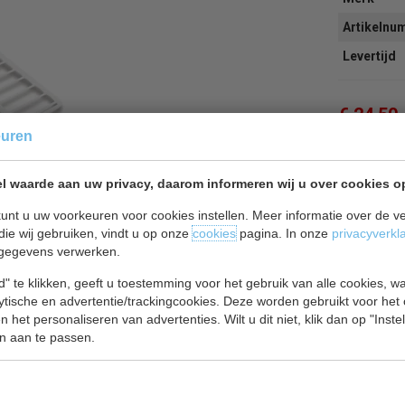
Artikeln
Levertijd
€ 24,50
euren
l waarde aan uw privacy, daarom informeren wij u over cookies o
Of
betaal
8
unt u uw voorkeuren voor cookies instellen. Meer informatie over de ve
die wij gebruiken, vindt u op onze
cookies
pagina. In onze
privacyverkl
gegevens verwerken.
Terug 
" te klikken, geeft u toestemming voor het gebruik van alle cookies, 
lytische en advertentie/trackingcookies. Deze worden gebruikt voor het
 het personaliseren van advertenties. Wilt u dit niet, klik dan op "Inst
n aan te passen.