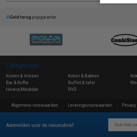
Geld terug
prijsgarantie
Categorieën
Koelen & Vriezen
Koken & Bakken
Ko
Bar & Koffie
Buffet & tafel
Kle
Horeca Meubilair
RVS
Algemene voorwaarden
Leveringsvoorwaarden
Privacy
Aanmelden voor de nieuwsbrief