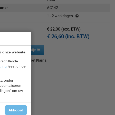
ummer
AC142
1 - 2 werkdagen
€ 22,00
(exc. BTW)
€ 26,60 (inc. BTW)
In winkelwagentje
p onze website.
,87
in 3 termijnen
met Klarna
rschillende
aring
leest u hoe
naar overzicht
waaronder
 optimaliseren
ellingen" om uw
Akkoord