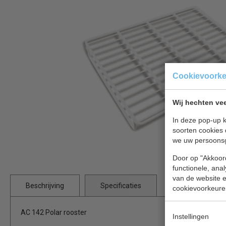
Cookievoork
Wij hechten vee
In deze pop-up k
soorten cookies 
we uw persoons
Door op "Akkoord
functionele, ana
van de website en
Beschrijving
Specificaties
cookievoorkeure
AC 142 Polar rooster
Instellingen