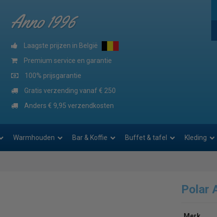
Anno 1996
Laagste prijzen in België
Premium service en garantie
100% prijsgarantie
Gratis verzending vanaf € 250
Anders € 9,95 verzendkosten
Warmhouden
Bar & Koffie
Buffet & tafel
Kleding
Polar 
Merk