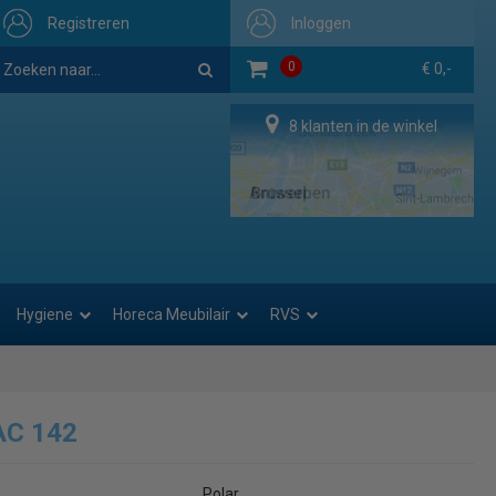
Registreren
Inloggen
0
€ 0,-
8 klanten in de winkel
Hygiene
Horeca Meubilair
RVS
AC 142
Polar