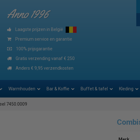
Anno 1996
Laagste prijzen in België
Premium service en garantie
100% prijsgarantie
Gratis verzending vanaf € 250
Anders € 9,95 verzendkosten
Warmhouden
Bar & Koffie
Buffet & tafel
Kleding
eel 7450.0009
Combi
Merk