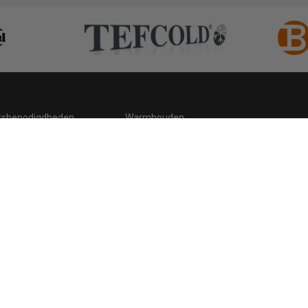
ksbenodigdheden
Warmhouden
ding
Hygiene
 statement
Cookies
Retour, teruggavebeleid en garantie
C