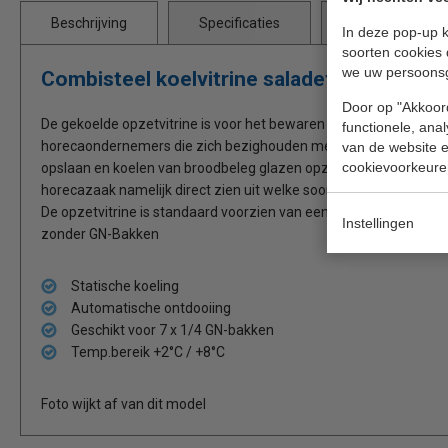
Beschrijving
Specificaties
Bijlages
In deze pop-up k
soorten cookies 
we uw persoons
Combisteel koelvitrine saladette 7x GN 1/
Door op "Akkoord
De gekoelde opzetvitrine is voor het bewaren van ingrediënten in
functionele, ana
horecaondernemers die zich bezighouden met het verkopen van 
van de website en
cookievoorkeure
opslaan en koelen van broodbeleg glazen opzetvitrines te gebru
horecazaak namelijk direct zien uit welke soorten broodbeleg me
De opzetvitrine is standaard voorzien van een glasopstand. De te
Instellingen
zonder GN-Bakken
Statische koeling
Automatische ontdooiing
Geschikt voor 7 x 1/4 GN-bakken
Temp.bereik +2°C / +8°C
Foto wijkt af van dit model