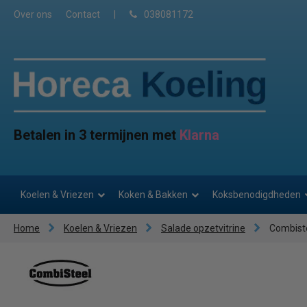
Over ons
Contact
|
038081172
Betalen in 3 termijnen met
Klarna
Koelen & Vriezen
Koken & Bakken
Koksbenodigdheden
Home
Koelen & Vriezen
Salade opzetvitrine
Combist