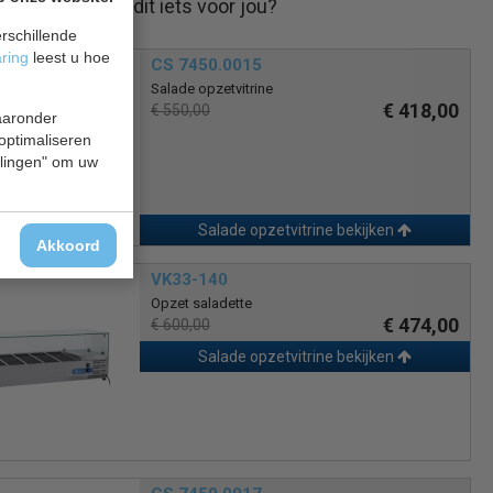
Is dit iets voor jou?
rschillende
aring
leest u hoe
CS 7450.0015
Salade opzetvitrine
€ 418,00
€ 550,00
waaronder
 optimaliseren
ellingen" om uw
Salade opzetvitrine bekijken
Akkoord
VK33-140
Opzet saladette
€ 474,00
€ 600,00
Salade opzetvitrine bekijken