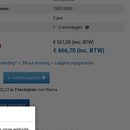
ummer
7450.0009
2 jaar
1 - 2 werkdagen
€ 551,00
(exc. BTW)
0
€ 666,70 (inc. BTW)
rzending* ✓ 24 uur levering ✓ Laagste prijsgarantie
In winkelwagentje
22,23
in 3 termijnen
met Klarna
naar overzicht
p onze website.