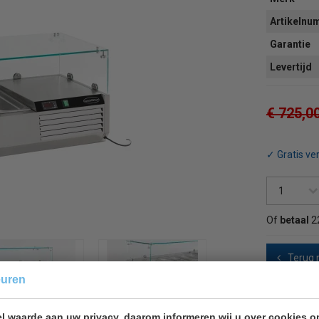
Artikeln
Garantie
Levertijd
€ 725,0
✓ Gratis ve
Of
betaal
2
Terug 
euren
l waarde aan uw privacy, daarom informeren wij u over cookies o