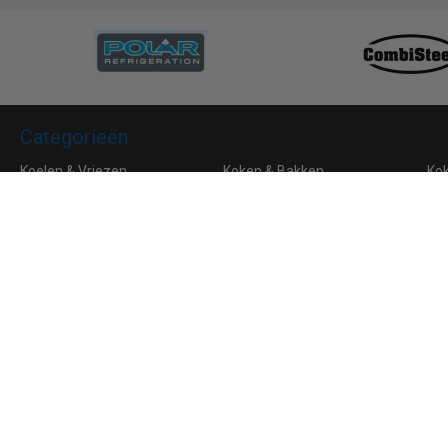
Categorieën
Koelen & Vriezen
Koken & Bakken
Ko
Bar & Koffie
Buffet & tafel
Kle
Horeca Meubilair
RVS
Algemene voorwaarden
Leveringsvoorwaarden
Privacy
Aanmelden voor de nieuwsbrief
Ik ga akkoord met de
privacyverklaring
van Horeca Koeling