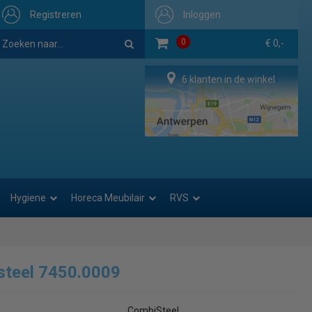
Registreren
Inloggen
0
€ 0,-
6 klanten in de winkel
Hygiene
Horeca Meubilair
RVS
steel 7450.0009
CombiSteel