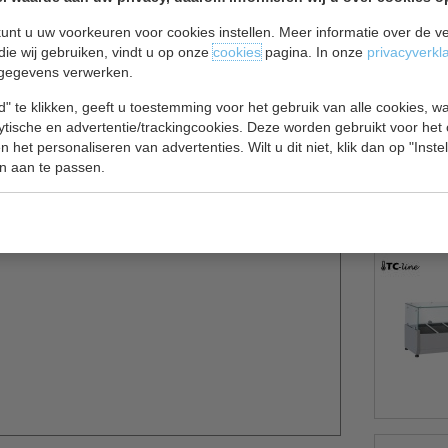
unt u uw voorkeuren voor cookies instellen. Meer informatie over de ve
die wij gebruiken, vindt u op onze
cookies
pagina. In onze
privacyverkl
gegevens verwerken.
4
" te klikken, geeft u toestemming voor het gebruik van alle cookies, 
 gastronormbakken. Dit is bijvoorbeeld handig voor
lytische en advertentie/trackingcookies. Deze worden gebruikt voor het
etenswaren als belegde broodjes. Door voor het
 het personaliseren van advertenties. Wilt u dit niet, klik dan op "Inst
n aan te passen.
iken, kunnen de gasten in de betreffende
n kan kiezen bij het kopen van een belegd broodje.
mperatuur is digitaal instelbaar. Wordt geleverd