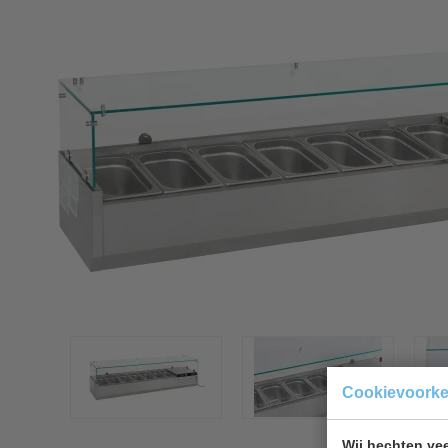
Cookievoork
Wij hechten vee