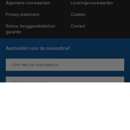
Algemene voorwaarden
Leveringsvoorwaarden
Privacy statement
Cookies
Retour, teruggavebeleid en
Contact
garantie
Aanmelden voor de nieuwsbrief
Inschrijven
Ik ga akkoord met de
privacyverklaring
van Horeca Koeling