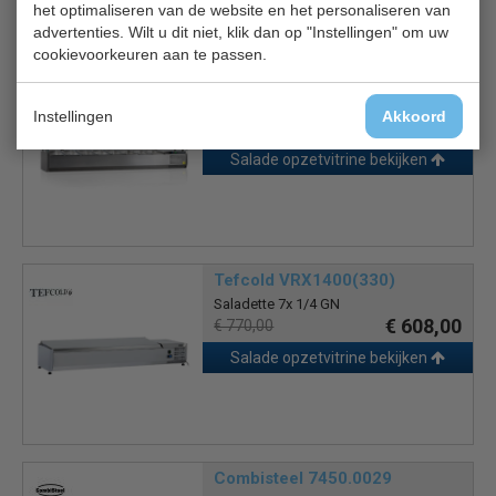
het optimaliseren van de website en het personaliseren van
Is dit iets voor jou?
advertenties. Wilt u dit niet, klik dan op "Instellingen" om uw
cookievoorkeuren aan te passen.
Tefcold VK38-180
Opzetvitrine 8x1/3
Instellingen
Akkoord
€ 542,00
€ 686,00
Salade opzetvitrine bekijken
Tefcold VRX1400(330)
Saladette 7x 1/4 GN
€ 608,00
€ 770,00
Salade opzetvitrine bekijken
Combisteel 7450.0029