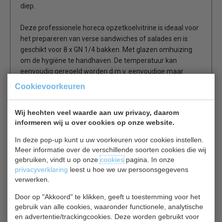
diep.
Deze professionele horeca opzetkoelvitrine is ideaal voor
het prepareren van verse sandwiches of salades en is
geschikt voor 8 x GN 1/4 bakken. Met glazen omhuizing
om de hygiëne te handhaven. De temperatuur kan
eenvoudig geregeld worden d.m.v. eenvoudige maar
handige elektronische bediening en een ingebouwde
Cookievoorkeuren
constante verdamper voorkomt dat er ijs in het
koelsysteem komt, voor een efficiënte werking.
Wij hechten veel waarde aan uw privacy, daarom
informeren wij u over cookies op onze website.
RVS contructie
In deze pop-up kunt u uw voorkeuren voor cookies instellen.
Statische koeling
Meer informatie over de verschillende soorten cookies die wij
Glazen behuizing
gebruiken, vindt u op onze
cookies
pagina. In onze
Constante verdamper
privacyverklaring
leest u hoe we uw persoonsgegevens
Geschikt voor 8 x 1/4 GN bakken
verwerken.
Gastronoom bakken worden apart verkocht
Door op "Akkoord" te klikken, geeft u toestemming voor het
gebruik van alle cookies, waaronder functionele, analytische
en advertentie/trackingcookies. Deze worden gebruikt voor