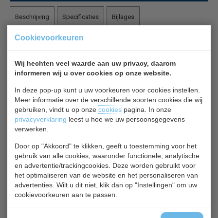
Beschrijving
Specificaties
Bijlages
Cookievoorkeuren
Tefcold KBAK 104+ koelkist wit
Wij hechten veel waarde aan uw privacy, daarom
Tefcold KBAK 104+ flessenkoeler met een dichte
informeren wij u over cookies op onze website.
schuifdeksels. Deze flessenkoeler is ook zeer geschikt
voor evenementen.
In deze pop-up kunt u uw voorkeuren voor cookies instellen.
De flessenkoeler is uitgerust sterke wielen en stootranden
Meer informatie over de verschillende soorten cookies die wij
gebruiken, vindt u op onze
cookies
pagina. In onze
privacyverklaring
leest u hoe we uw persoonsgegevens
Laag energieverbruik
verwerken.
Enorme opslagruimte
Verwijderbare bovenkant voor eenvoudig bijvullen
Door op "Akkoord" te klikken, geeft u toestemming voor het
Ideaal voor de opslag van kratten bier en frisdrank
gebruik van alle cookies, waaronder functionele, analytische
en advertentie/trackingcookies. Deze worden gebruikt voor
Sterke wielen
het optimaliseren van de website en het personaliseren van
Stootstaven
advertenties. Wilt u dit niet, klik dan op "Instellingen" om uw
Platte dichte schuifdeksels
cookievoorkeuren aan te passen.
Statische koeling