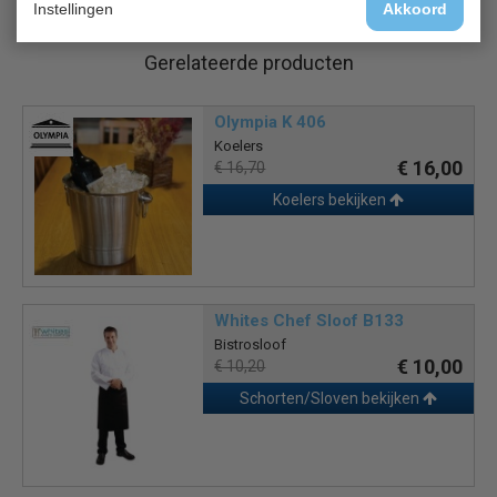
Instellingen
Akkoord
Gerelateerde producten
Olympia K 406
Koelers
€ 16,00
€ 16,70
Koelers bekijken
Whites Chef Sloof B133
Bistrosloof
€ 10,00
€ 10,20
Schorten/Sloven bekijken