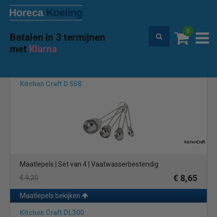
0
Betalen in 3 termijnen
Premium service en garantie
met
Klarna
Home
Merken
KitchenCraft
(6)
Kitchen Craft D 558
Maatlepels | Set van 4 | Vaatwasserbestendig
€ 8,65
€ 9,20
Maatlepels bekijken
Kitchen Craft DL300