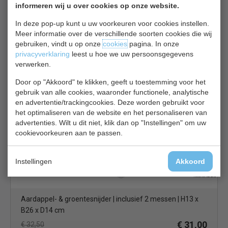
informeren wij u over cookies op onze website.
In deze pop-up kunt u uw voorkeuren voor cookies instellen.
Meer informatie over de verschillende soorten cookies die wij
gebruiken, vindt u op onze
cookies
pagina. In onze
Antikleef Wok | platte bodem | inductie | barbonstaal | H15
privacyverklaring
leest u hoe we uw persoonsgegevens
x Ø 36 cm
verwerken.
€ 29,00
€ 30,50
Door op "Akkoord" te klikken, geeft u toestemming voor het
gebruik van alle cookies, waaronder functionele, analytische
Wokpannen bekijken
en advertentie/trackingcookies. Deze worden gebruikt voor
het optimaliseren van de website en het personaliseren van
Kitchen Craft CG 149
advertenties. Wilt u dit niet, klik dan op "Instellingen" om uw
cookievoorkeuren aan te passen.
Instellingen
Akkoord
Aardappel- & groentesnijder | inclusief 2 messen | H13 x
B26 x D14 cm
€ 31,00
€ 32,50