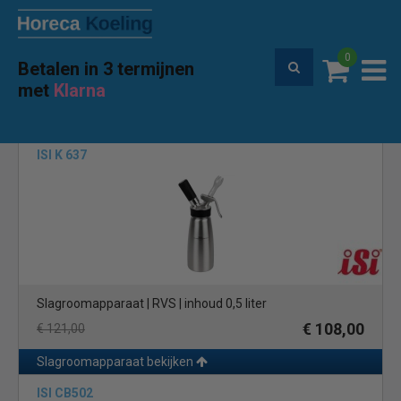
0
Betalen in 3 termijnen
Premium service en garantie
met
Klarna
Home
Merken
ISI
(4)
ISI K 637
Slagroomapparaat | RVS | inhoud 0,5 liter
€ 108,00
€ 121,00
Slagroomapparaat bekijken
ISI CB502