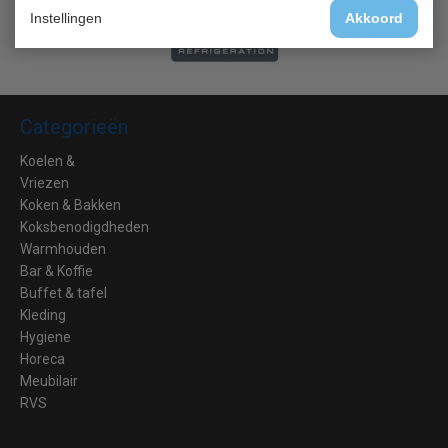
Instellingen
Akkoord
Categorieën
Koelen &
Vriezen
Koken & Bakken
Koksbenodigdheden
Warmhouden
Bar & Koffie
Buffet & tafel
Kleding
Hygiene
Horeca
Meubilair
RVS