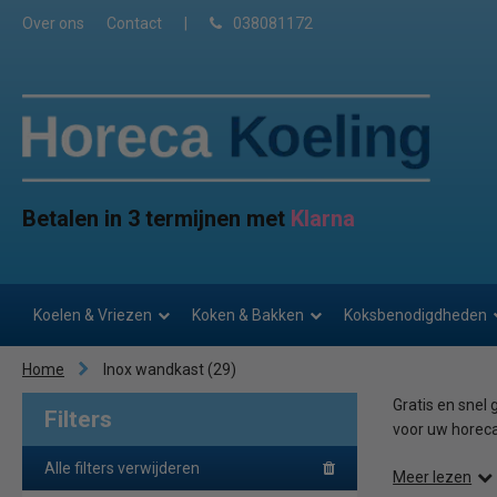
Over ons
Contact
|
038081172
Betalen in 3 termijnen met
Klarna
Koelen & Vriezen
Koken & Bakken
Koksbenodigdheden
Home
Inox wandkast
(29)
Gratis en snel
Filters
voor uw horeca
Alle filters verwijderen
Meer lezen