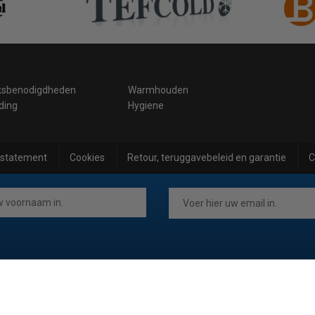
ksbenodigdheden
Warmhouden
ding
Hygiene
 statement
Cookies
Retour, teruggavebeleid en garantie
C
.be