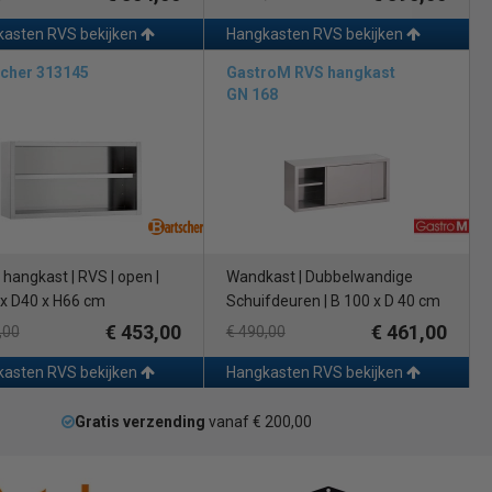
asten RVS bekijken
Hangkasten RVS bekijken
scher 313145
GastroM RVS hangkast
GN 168
hangkast | RVS | open |
Wandkast | Dubbelwandige
x D40 x H66 cm
Schuifdeuren | B 100 x D 40 cm
€ 453,00
€ 461,00
,00
€ 490,00
asten RVS bekijken
Hangkasten RVS bekijken
Gratis verzending
vanaf € 200,00