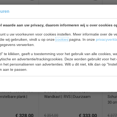
 cm
Breed 120 cm
Bree
euren
m
Hoog 65 cm
Hoog
€ 271,00
€ 271,00
€ 319,00
€ 319
l waarde aan uw privacy, daarom informeren wij u over cookies o
 RVS bekijken
Hangkasten RVS bekijken
Hangk
unt u uw voorkeuren voor cookies instellen. Meer informatie over de ve
die wij gebruiken, vindt u op onze
cookies
pagina. In onze
privacyverkl
VS hangkast
GastroM RVS hangkast
Vogu
gegevens verwerken.
GN 175
450
" te klikken, geeft u toestemming voor het gebruik van alle cookies, 
lytische en advertentie/trackingcookies. Deze worden gebruikt voor het
 het personaliseren van advertenties. Wilt u dit niet, klik dan op "Inst
n aan te passen.
ast | B 100 x D 40 x
B 80 x D 40 x H 60 cm | Open
Wandm
erstelbare plank |
Wandkast | RVS | Duurzaam
Schui
30 c
€ 328,00
€ 333,00
€ 354,00
€ 377