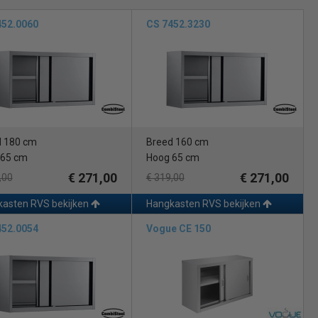
452.0060
CS 7452.3230
d 180 cm
Breed 160 cm
 65 cm
Hoog 65 cm
€ 271,00
€ 271,00
,00
€ 319,00
asten RVS bekijken
Hangkasten RVS bekijken
452.0054
Vogue CE 150