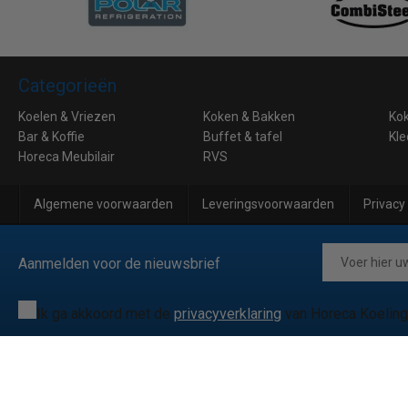
Categorieën
Koelen & Vriezen
Koken & Bakken
Ko
Bar & Koffie
Buffet & tafel
Kle
Horeca Meubilair
RVS
Algemene voorwaarden
Leveringsvoorwaarden
Privacy
Aanmelden voor de nieuwsbrief
Ik ga akkoord met de
privacyverklaring
van Horeca Koeling
© 2026 Horeca Koeling
|
038081172
|
info@horecakoeling