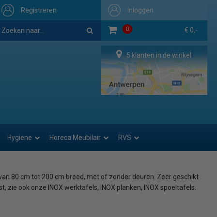
Registreren
Inloggen
0
€ 0,-
5 klanten in de winkel
Hygiene
Horeca Meubilair
RVS
 van 80 cm tot 200 cm breed, met of zonder deuren. Zeer geschikt
, zie ook onze INOX werktafels, INOX planken, INOX spoeltafels.