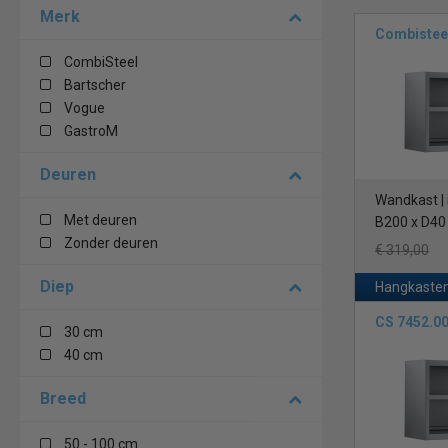
Merk
Combistee
CombiSteel
Bartscher
Vogue
GastroM
Deuren
Wandkast | 
Met deuren
B200 x D40
Zonder deuren
€ 319,00
Diep
Hangkasten
CS 7452.0
30 cm
40 cm
Breed
50 - 100 cm