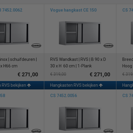
l 7452.0062
Vogue hangkast CE 150
CS 7
inox | schuifdeuren |
RVS Wandkast | RVS | B 90 x D
Bree
 x H66 cm
30 x H 60 cm | 1-Plank
Hoog
€ 271,00
€ 271,00
€ 319,00
€ 319
 RVS bekijken
Hangkasten RVS bekijken
Hangk
058
CS 7452.0056
CS 7