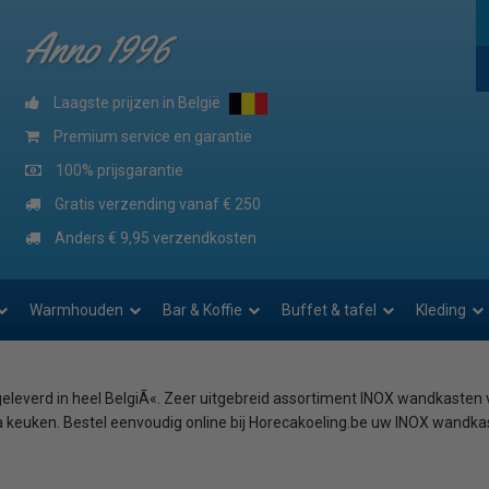
Anno 1996
Laagste prijzen in België
Premium service en garantie
100% prijsgarantie
Gratis verzending vanaf € 250
Anders € 9,95 verzendkosten
Warmhouden
Bar & Koffie
Buffet & tafel
Kleding
 geleverd in heel BelgiÃ«. Zeer uitgebreid assortiment INOX wandkasten
 keuken. Bestel eenvoudig online bij Horecakoeling.be uw INOX wandkast