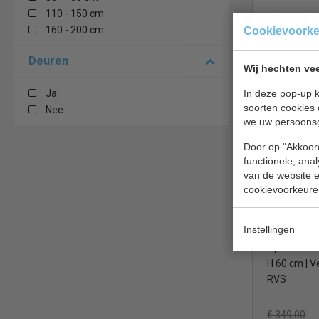
110 - 150 cm
Breed 140
160 - 200 cm
Cookievoork
Hoog 65 c
Deuren
€ 319,00
Wij hechten vee
Hangkasten
In deze pop-up k
Ja
soorten cookies 
Nee
GastroM R
we uw persoons
GN 176
Door op "Akkoord
functionele, ana
van de website en
cookievoorkeure
Instellingen
Open Wandk
H 60 cm | V
RVS
€ 349,00