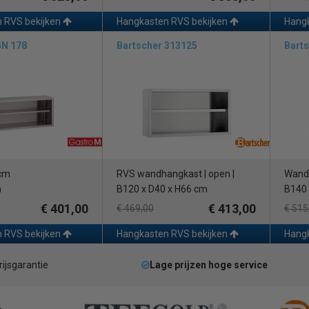
 RVS bekijken
Hangkasten RVS bekijken
Hangk
GN 178
Bartscher 313125
Bart
 cm
RVS wandhangkast | open |
Wand 
m
B120 x D40 x H66 cm
B140 
€ 401,00
€ 413,00
€ 469,00
€ 515
 RVS bekijken
Hangkasten RVS bekijken
Hangk
rijsgarantie
Lage prijzen hoge service