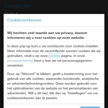
Categorieën
Koelen &
Vriezen
Cookievoorkeuren
Koken & Bakken
Koksbenodigdheden
Wij hechten veel waarde aan uw privacy, daarom
Warmhouden
informeren wij u over cookies op onze website.
Bar & Koffie
Buffet & tafel
In deze pop-up kunt u uw voorkeuren voor cookies instellen.
Meer informatie over de verschillende soorten cookies die wij
Kleding
gebruiken, vindt u op onze
cookies
pagina. In onze
Hygiene
privacyverklaring
leest u hoe we uw persoonsgegevens
Horeca
verwerken.
Meubilair
RVS
Door op "Akkoord" te klikken, geeft u toestemming voor het
gebruik van alle cookies, waaronder functionele, analytische
en advertentie/trackingcookies. Deze worden gebruikt voor
het optimaliseren van de website en het personaliseren van
Algemene voorwaarden
Leveringsvoorwaarden
advertenties. Wilt u dit niet, klik dan op "Instellingen" om uw
cookievoorkeuren aan te passen.
Privacy statement
Cookies