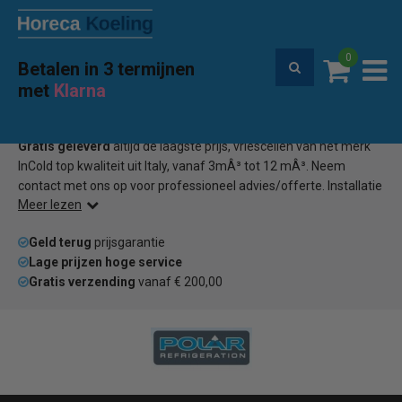
0
Betalen in 3 termijnen
Premium service en garantie
met
Klarna
Home
Incold Vriescel
(0)
Gratis geleverd
altijd de laagste prijs, vriescellen van het merk
InCold top kwaliteit uit Italy, vanaf 3mÂ³ tot 12 mÂ³. Neem
contact met ons op voor professioneel advies/offerte. Installatie
Meer lezen
op aanvraag.
Geld terug
prijsgarantie
Lage prijzen hoge service
Gratis verzending
vanaf € 200,00