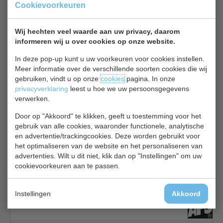
Cookievoorkeuren
Olympia GD028
Wij hechten veel waarde aan uw privacy, daarom
informeren wij u over cookies op onze website.
In deze pop-up kunt u uw voorkeuren voor cookies instellen.
Meer informatie over de verschillende soorten cookies die wij
gebruiken, vindt u op onze
cookies
pagina. In onze
privacyverklaring
leest u hoe we uw persoonsgegevens
4.5 x 10 cm
verwerken.
€ 3,85
€ 4,10
Door op "Akkoord" te klikken, geeft u toestemming voor het
gebruik van alle cookies, waaronder functionele, analytische
Schaaltjes bekijken
en advertentie/trackingcookies. Deze worden gebruikt voor
het optimaliseren van de website en het personaliseren van
APS GF 132
advertenties. Wilt u dit niet, klik dan op "Instellingen" om uw
cookievoorkeuren aan te passen.
Instellingen
Akkoord