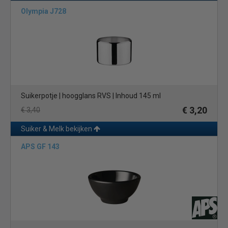
Olympia J728
Suikerpotje | hoogglans RVS | Inhoud 145 ml
€ 3,20
€ 3,40
Suiker & Melk bekijken
APS GF 143