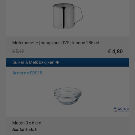
Melkkannetje | hoogglans RVS | Inhoud 285 ml
€ 4,80
€ 5,10
Suiker & Melk bekijken
Arcoroc FB915
Maten 3 x 6 cm
Aantal 6 stuk