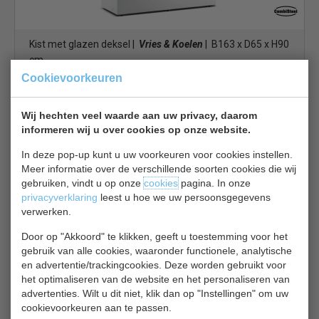
Kist met glazen deksel |
Vries & Koelen
| B163 x D65 x H90
cm
Cookievoorkeuren
€ 547,00
€ 720,00
Vrieskist bekijken
Wij hechten veel waarde aan uw privacy, daarom
informeren wij u over cookies op onze website.
Tefcold NIC101SCEB
In deze pop-up kunt u uw voorkeuren voor cookies instellen.
Meer informatie over de verschillende soorten cookies die wij
gebruiken, vindt u op onze
cookies
pagina. In onze
privacyverklaring
leest u hoe we uw persoonsgegevens
verwerken.
Door op "Akkoord" te klikken, geeft u toestemming voor het
Vrieskist | gebogen schuifdeksels | NIC101SCEB | B67 x
gebruik van alle cookies, waaronder functionele, analytische
en advertentie/trackingcookies. Deze worden gebruikt voor
D67 x H92 cm
het optimaliseren van de website en het personaliseren van
€ 565,00
€ 715,00
advertenties. Wilt u dit niet, klik dan op "Instellingen" om uw
cookievoorkeuren aan te passen.
Vrieskist bekijken