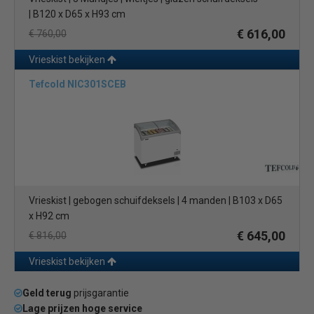
| B120 x D65 x H93 cm
€ 616,00
€ 760,00
Vrieskist bekijken
Tefcold NIC301SCEB
Vrieskist | gebogen schuifdeksels | 4 manden | B103 x D65
x H92 cm
€ 645,00
€ 816,00
Vrieskist bekijken
Geld terug
prijsgarantie
Lage prijzen hoge service