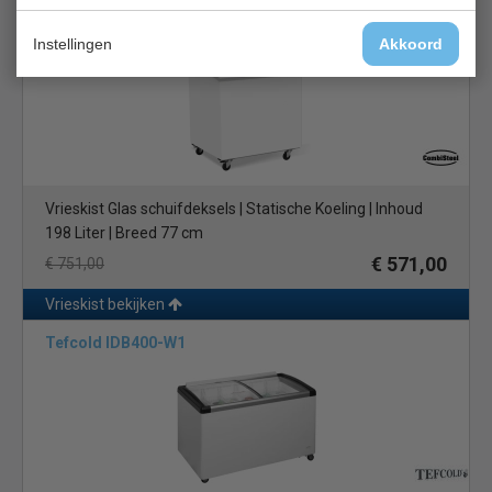
Combisteel 7151.1000
Instellingen
Akkoord
Vrieskist Glas schuifdeksels | Statische Koeling | Inhoud
198 Liter | Breed 77 cm
€ 571,00
€ 751,00
Vrieskist bekijken
Tefcold IDB400-W1