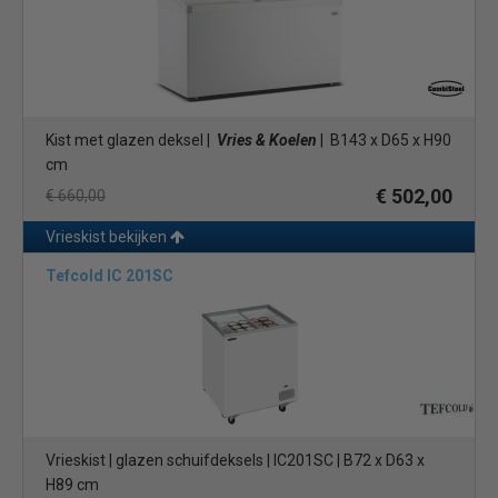
Kist met glazen deksel |
Vries & Koelen
| B143 x D65 x H90
cm
€ 502,00
€ 660,00
Vrieskist bekijken
Tefcold IC 201SC
Vrieskist | glazen schuifdeksels | IC201SC | B72 x D63 x
H89 cm