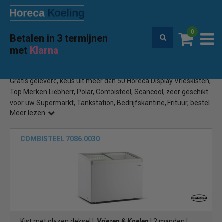
0
Betalen in 3 termijnen
Premium service en garantie
met
Klarna
Home
Horeca Display Vrieskist
(88)
Gratis geleverd, keus uit meer dan 50 Horeca Display Vrieskisten,
Top Merken Liebherr, Polar, Combisteel, Scancool, zeer geschikt
voor uw Supermarkt, Tankstation, Bedrijfskantine, Frituur, bestel
Meer lezen
eenvoudig online
COMBISTEEL 7086.0030
Kist met glazen deksel |
Vriezen & Koelen
| 2 manden |