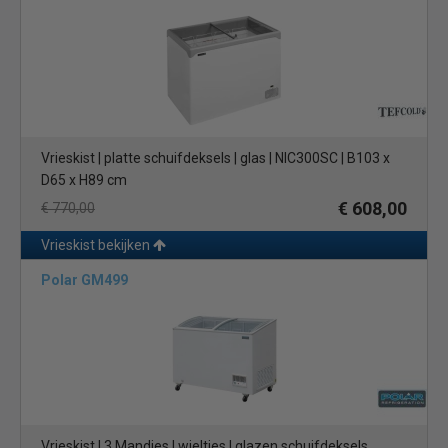
Vrieskist | platte schuifdeksels | glas | NIC300SC | B103 x
D65 x H89 cm
€ 608,00
€ 770,00
Vrieskist bekijken
Polar GM499
Vrieskist | 3 Mandjes | wieltjes | glazen schuifdeksels