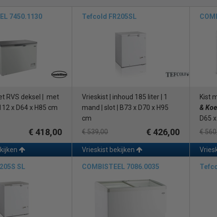
L 7450.1130
Tefcold FR205SL
COMB
et RVS deksel | met
Vrieskist | inhoud 185 liter | 1
Kist 
112 x D64 x H85 cm
mand | slot | B73 x D70 x H95
& Koe
cm
D65 x
€ 418,00
€ 426,00
€ 539,00
€ 560
ekijken
Vrieskist bekijken
Vries
R205S SL
COMBISTEEL 7086.0035
Tefc