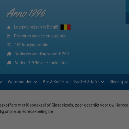
Anno 1996
Laagste prijzen in België
Premium service en garantie
100% prijsgarantie
Gratis verzending vanaf € 250
Anders € 9,95 verzendkosten
Warmhouden
Bar & Koffie
Buffet & tafel
Kleding
eskoffers met Klapdeksel of Glasdeksels, zeer geschikt voor uw Horeca 
ig online bij Horecakoeling.be