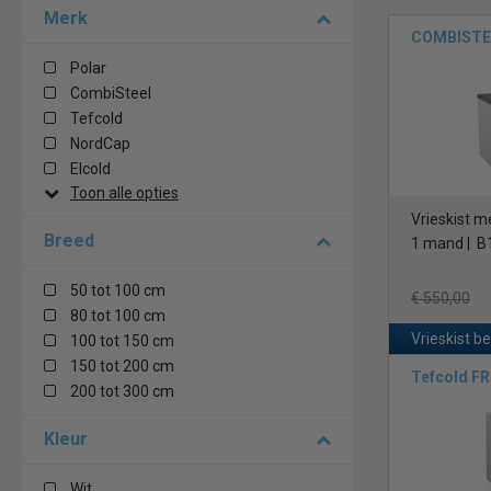
Merk
COMBISTEE
Polar
CombiSteel
Tefcold
NordCap
Elcold
Toon alle opties
Vrieskist m
Breed
1 mand | B
50 tot 100 cm
€ 550,00
80 tot 100 cm
Vrieskist b
100 tot 150 cm
150 tot 200 cm
Tefcold F
200 tot 300 cm
Kleur
Wit