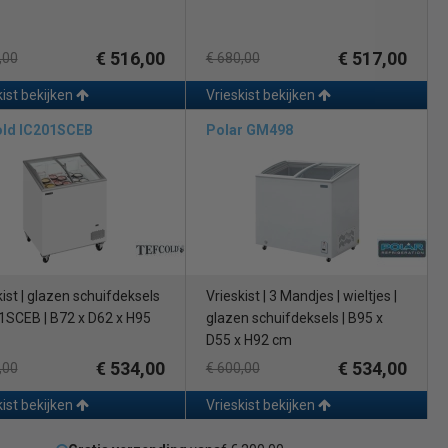
€ 516,00
€ 517,00
,00
€ 680,00
kist bekijken
Vrieskist bekijken
old IC201SCEB
Polar GM498
kist | glazen schuifdeksels
Vrieskist | 3 Mandjes | wieltjes |
01SCEB | B72 x D62 x H95
glazen schuifdeksels | B95 x
D55 x H92 cm
€ 534,00
€ 534,00
,00
€ 600,00
kist bekijken
Vrieskist bekijken