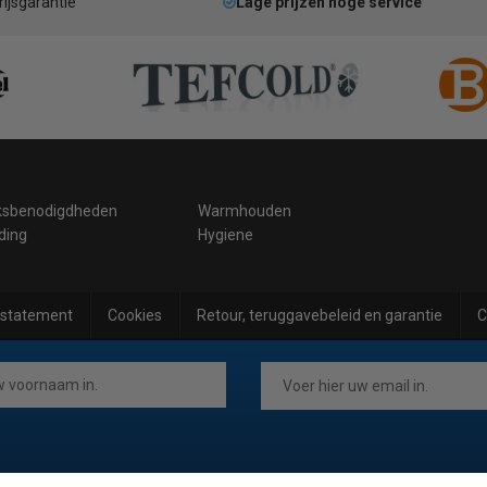
rijsgarantie
Lage prijzen hoge service
ksbenodigdheden
Warmhouden
ding
Hygiene
 statement
Cookies
Retour, teruggavebeleid en garantie
C