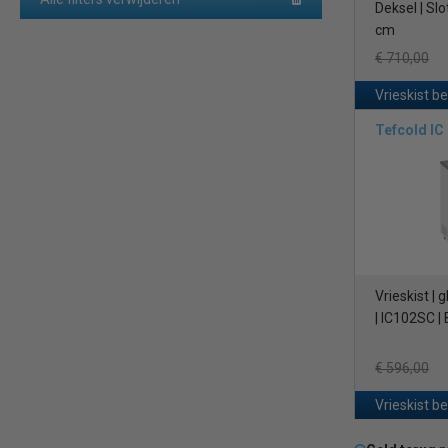
Deksel | Slo
cm
€ 710,00
Vrieskist b
Tefcold IC
Vrieskist |
| IC102SC |
€ 596,00
Vrieskist b