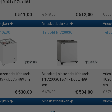
t | B104 x D74 x H84
€ 511,00
€ 512,00
€ 648,00
€ 653
ekijken
Vrieskist bekijken
Vries
 102SC
Tefcold NIC200SC
Tefc
 glazen schuifdeksels
Vrieskist | platte schuifdeksels
Vries
 B57 x D57 x H89 cm
| NIC200SC | B74 x D65 x H89
| IC2
cm
cm
€ 530,00
€ 534,00
€ 676,00
€ 676
ekijken
Vrieskist bekijken
Vries