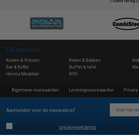
Geld terug
p
Categorieën
Koelen & Vriezen
Koken & Bakken
Ko
Bar & Koffie
Buffet & tafel
Kle
Horeca Meubilair
RVS
Algemene voorwaarden
Leveringsvoorwaarden
Privacy
Aanmelden voor de nieuwsbrief
Ik ga akkoord met de
privacyverklaring
van Horeca Koeling