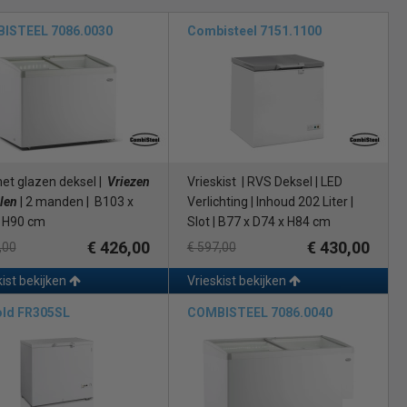
ISTEEL 7086.0030
Combisteel 7151.1100
met glazen deksel |
Vriezen
Vrieskist | RVS Deksel | LED
len
| 2 manden | B103 x
Verlichting | Inhoud 202 Liter |
 H90 cm
Slot | B77 x D74 x H84 cm
€ 426,00
€ 430,00
,00
€ 597,00
kist bekijken
Vrieskist bekijken
old FR305SL
COMBISTEEL 7086.0040