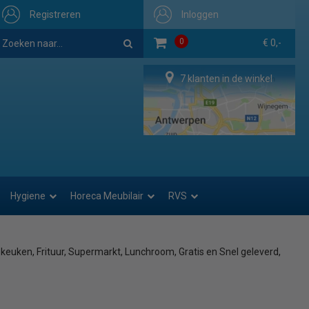
Registreren
Inloggen
0
€ 0,-
7 klanten in de winkel
Hygiene
Horeca Meubilair
RVS
keuken, Frituur, Supermarkt, Lunchroom, Gratis en Snel geleverd,