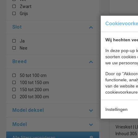
Zwart
Grijs
Vrieskist | 
Cookievoork
slot | B73 
Slot
Wij hechten vee
Ja
€ 565,00
Nee
In deze pop-up k
Vrieskist b
soorten cookies 
Breed
we uw persoons
Combistee
Door op "Akkoord
50 tot 100 cm
functionele, ana
100 tot 150 cm
van de website en
150 tot 200 cm
cookievoorkeure
200 tot 300 cm
Instellingen
Model deksel
Model
Vrieskist | 
Inhoud 305 
Alle filters verwijderen