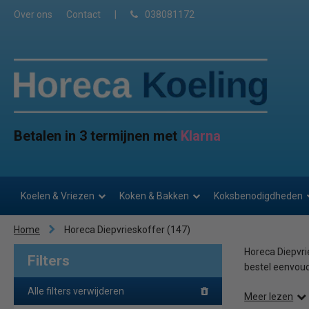
Over ons
Contact
|
038081172
Betalen in 3 termijnen met
Klarna
Koelen & Vriezen
Koken & Bakken
Koksbenodigdheden
Home
Horeca Diepvrieskoffer
(147)
Horeca Diepvri
Filters
bestel eenvoud
Alle filters verwijderen
Meer lezen