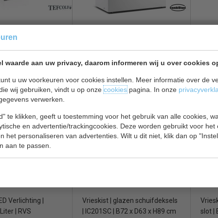
RVS deksel | 1 mand |
Kist met glazen deksel |
Vries &
Vries
euren
x D70 x H95 cm
Koelen
| B123 x D65 x H90 cm
liter 
H95 
l waarde aan uw privacy, daarom informeren wij u over cookies o
€ 446,00
€ 452,00
€ 595,00
€ 618
unt u uw voorkeuren voor cookies instellen. Meer informatie over de ve
ekijken
Vrieskist bekijken
Vries
die wij gebruiken, vindt u op onze
cookies
pagina. In onze
privacyverkl
gegevens verwerken.
l 7151.1105
Tefcold IC 201SC
Tefc
" te klikken, geeft u toestemming voor het gebruik van alle cookies, 
lytische en advertentie/trackingcookies. Deze worden gebruikt voor het
 het personaliseren van advertenties. Wilt u dit niet, klik dan op "Inst
n aan te passen.
LED Verlichting |
Vrieskist | glazen schuifdeksels
Vriesk
Liter | RVS
| IC201SC | B72 x D63 x H89 cm
slot 