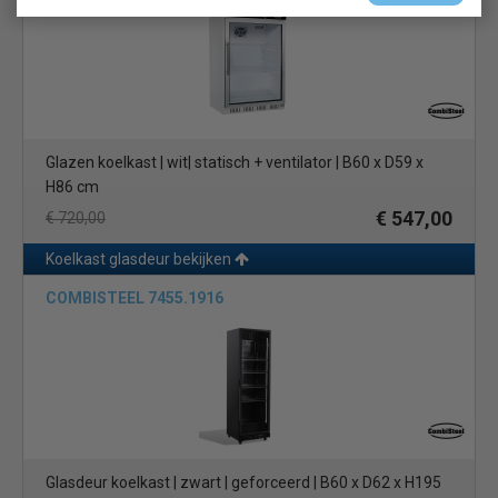
Glazen koelkast | wit| statisch + ventilator | B60 x D59 x
H86 cm
€ 547,00
€ 720,00
Koelkast glasdeur bekijken
COMBISTEEL 7455.1916
Glasdeur koelkast | zwart | geforceerd | B60 x D62 x H195