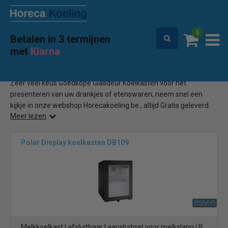
0
Betalen in 3 termijnen
Premium service en garantie
met
Klarna
Home
Goedkope Glasdeur Koelkast
(151)
Zeer veel keus Goedkope Glasdeur Koelkasten voor het
presenteren van uw drankjes of etenswaren, neem snel een
kijkje in onze webshop Horecakoeling.be , altijd Gratis geleverd.
Meer lezen
Polar Display koelkasten DB109
Melkkoelkast | afsluitbaar | aansluitgat voor melkslang | B