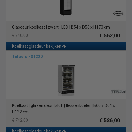
Glasdeur koelkast | zwart | LED | B54 x D56 x H173 cm
€ 562,00
€ 740,00
Koelkast glasdeur bekijken
Tefcold FS1220
Koelkast | glazen deur | slot | flessenkoeler | B60 x D64 x
H132 cm
€ 586,00
€ 742,00
Koelkast glasdeur bekijken