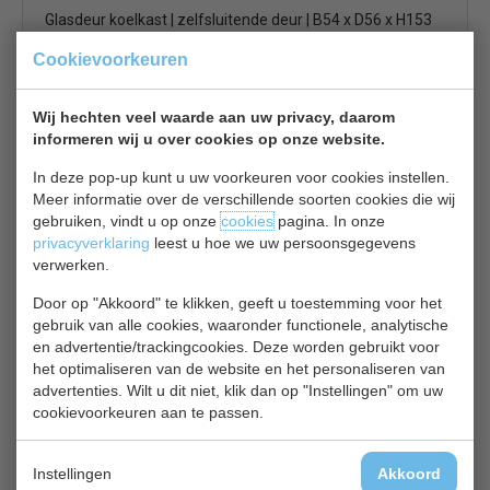
Glasdeur koelkast | zelfsluitende deur | B54 x D56 x H153
cm
Cookievoorkeuren
€ 528,00
€ 695,00
Koelkast glasdeur bekijken
Wij hechten veel waarde aan uw privacy, daarom
informeren wij u over cookies op onze website.
Combisteel 7455.1384
In deze pop-up kunt u uw voorkeuren voor cookies instellen.
Meer informatie over de verschillende soorten cookies die wij
gebruiken, vindt u op onze
cookies
pagina. In onze
privacyverklaring
leest u hoe we uw persoonsgegevens
verwerken.
Door op "Akkoord" te klikken, geeft u toestemming voor het
gebruik van alle cookies, waaronder functionele, analytische
Koelfrigo | glazen deur | 36 cm smal model | zwart | B36 x
en advertentie/trackingcookies. Deze worden gebruikt voor
D43 x H188 cm
het optimaliseren van de website en het personaliseren van
€ 529,00
€ 735,00
advertenties. Wilt u dit niet, klik dan op "Instellingen" om uw
cookievoorkeuren aan te passen.
Koelkast glasdeur bekijken
Combisteel 7450.0552
Instellingen
Akkoord