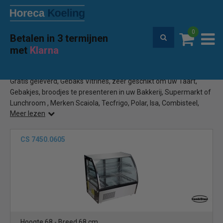
0
Betalen in 3 termijnen
Premium service en garantie
met
Klarna
Home
Gebaks Vitrine
(44)
Gratis geleverd, Gebaks Vitrines, zeer geschikt om uw Taart,
Gebakjes, broodjes te presenteren in uw Bakkerij, Supermarkt of
Lunchroom , Merken Scaiola, Tecfrigo, Polar, Isa, Combisteel,
Meer lezen
bestel online bij Horecakoeling.be
CS 7450.0605
Hoogte 68 - Breed 68 cm