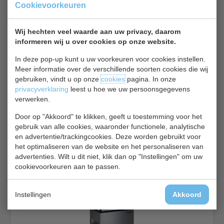
Cookievoorkeuren
Gebakvitrine bekijken
Opera 120
Wij hechten veel waarde aan uw privacy, daarom
informeren wij u over cookies op onze website.
In deze pop-up kunt u uw voorkeuren voor cookies instellen.
Meer informatie over de verschillende soorten cookies die wij
gebruiken, vindt u op onze
cookies
pagina. In onze
privacyverklaring
leest u hoe we uw persoonsgegevens
verwerken.
Gebakvitrine | LED | wielen | B120 x D80 x H136 cm
Door op "Akkoord" te klikken, geeft u toestemming voor het
gebruik van alle cookies, waaronder functionele, analytische
€ 1650,00
€ 2200,00
en advertentie/trackingcookies. Deze worden gebruikt voor
het optimaliseren van de website en het personaliseren van
Gebakvitrine bekijken
advertenties. Wilt u dit niet, klik dan op "Instellingen" om uw
cookievoorkeuren aan te passen.
CS 7487.0015
Instellingen
Akkoord