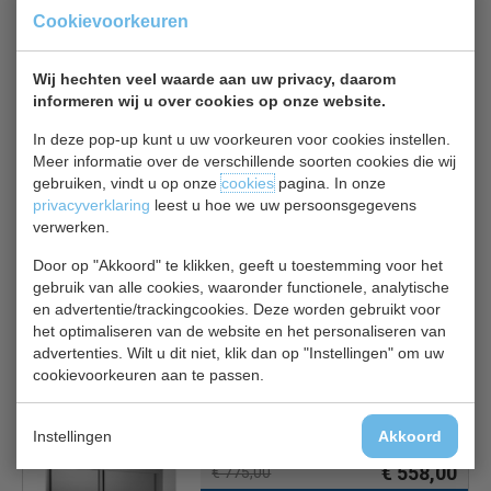
Verstelbare hoogte van 85 tot 92cm
Cookievoorkeuren
Verstelbare poten voor oneffen vloeren
Materiaal RVS
Wij hechten veel waarde aan uw privacy, daarom
informeren wij u over cookies op onze website.
In deze pop-up kunt u uw voorkeuren voor cookies instellen.
Meer informatie over de verschillende soorten cookies die wij
Is dit iets voor jou?
gebruiken, vindt u op onze
cookies
pagina. In onze
privacyverklaring
leest u hoe we uw persoonsgegevens
verwerken.
CS 7452.3080
Budget Line 700
Door op "Akkoord" te klikken, geeft u toestemming voor het
€ 820,00
€ 965,00
gebruik van alle cookies, waaronder functionele, analytische
Werkkasten RVS bekijken
en advertentie/trackingcookies. Deze worden gebruikt voor
het optimaliseren van de website en het personaliseren van
advertenties. Wilt u dit niet, klik dan op "Instellingen" om uw
cookievoorkeuren aan te passen.
Combisteel 7812.0091
Instellingen
Akkoord
Werktafel 600 line
€ 558,00
€ 775,00