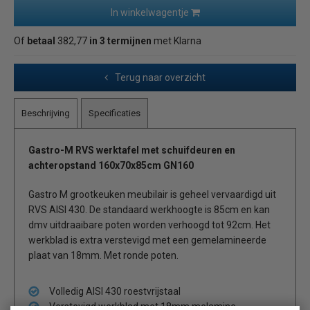
In winkelwagentje
Of
betaal
382,77
in 3 termijnen
met Klarna
Terug naar overzicht
Beschrijving
Specificaties
Gastro-M RVS werktafel met schuifdeuren en
achteropstand 160x70x85cm GN160
Gastro M grootkeuken meubilair is geheel vervaardigd uit
RVS AISI 430. De standaard werkhoogte is 85cm en kan
dmv uitdraaibare poten worden verhoogd tot 92cm. Het
werkblad is extra verstevigd met een gemelamineerde
plaat van 18mm. Met ronde poten.
Volledig AISI 430 roestvrijstaal
Verstevigd werkblad met 18mm melamine