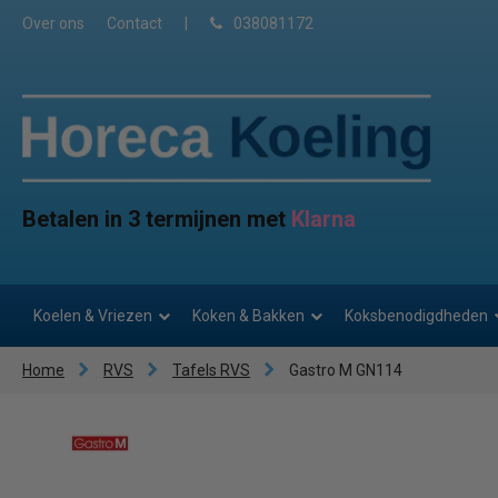
Over ons
Contact
|
038081172
Betalen in 3 termijnen met
Klarna
Koelen & Vriezen
Koken & Bakken
Koksbenodigdheden
Home
RVS
Tafels RVS
Gastro M GN114