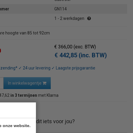
ummer
GN114
1 - 2 werkdagen
re hoogte van 85 tot 92cm
€ 366,00
(exc. BTW)
0
€ 442,85 (inc. BTW)
rzending* ✓ 24 uur levering ✓ Laagste prijsgarantie
In winkelwagentje
47,62
in 3 termijnen
met Klarna
naar overzicht
Is dit iets voor jou?
p onze website.