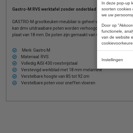
In deze pop-up k
soorten cookies 
Gastro-M RVS werktafel zonder onderblad met achteropstand 
we uw persoons
GASTRO-M grootkeuken meubilair is geheel vervaardigd uit RVS 
Door op "Akkoord
kan dmv uitdraaibare poten worden verhoogd tot 92 cm. Het wer
functionele, ana
plaat van 18 mm. De poten zijn gemaakt van vierkante buis van 
van de website en
cookievoorkeure
Merk: Gastro M
Materiaal: RVS
Instellingen
Volledig AISI 430 roestvrijstaal
Verstevigd werkblad met 18 mm melamine
Verstelbare hoogte van 85 tot 92 cm
Verstelbare poten voor oneffen vloeren