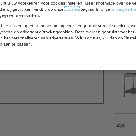
unt u uw voorkeuren voor cookies instellen. Meer informatie over de ve
die wij gebruiken, vindt u op onze
cookies
pagina. In onze
privacyverkl
70 x 70 x 85 cm.
gegevens verwerken.
AISI 430. De standaard werkhoogte is 85 cm en
" te klikken, geeft u toestemming voor het gebruik van alle cookies, 
kblad is extra verstevigd met een gemelamineerde
lytische en advertentie/trackingcookies. Deze worden gebruikt voor het
4x4 cm.
 het personaliseren van advertenties. Wilt u dit niet, klik dan op "Inst
n aan te passen.