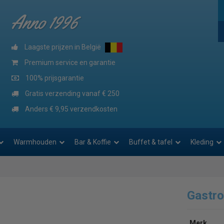
Anno 1996
Laagste prijzen in België
Premium service en garantie
100% prijsgarantie
Gratis verzending vanaf € 250
Anders € 9,95 verzendkosten
Warmhouden
Bar & Koffie
Buffet & tafel
Kleding
Gastr
Merk