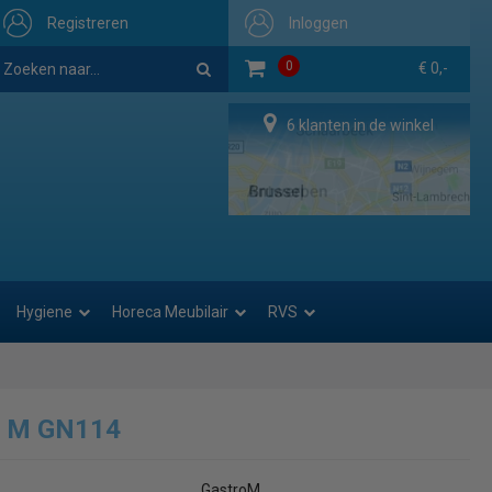
Registreren
Inloggen
0
€ 0,-
6 klanten in de winkel
Hygiene
Horeca Meubilair
RVS
o M GN114
GastroM