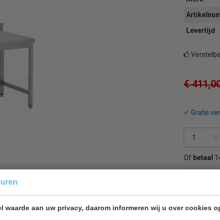
Artikeln
Levertijd
Verstelba
€ 411,0
✓ Gratis ve
Of
betaal
1
euren
Terug 
l waarde aan uw privacy, daarom informeren wij u over cookies o