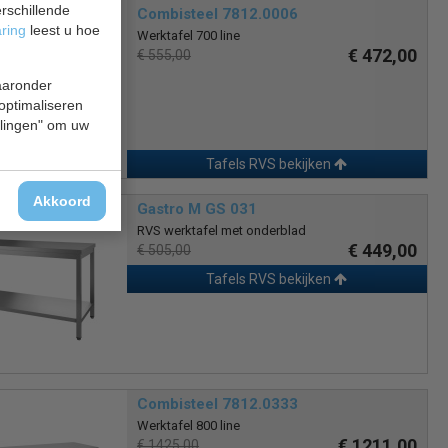
rschillende
Combisteel 7812.0006
aring
leest u hoe
Werktafel 700 line
€ 472,00
€ 555,00
waaronder
 optimaliseren
ellingen" om uw
Tafels RVS bekijken
Akkoord
Gastro M GS 031
RVS werktafel met onderblad
€ 449,00
€ 505,00
Tafels RVS bekijken
Combisteel 7812.0333
Werktafel 800 line
€ 1211,00
€ 1425,00