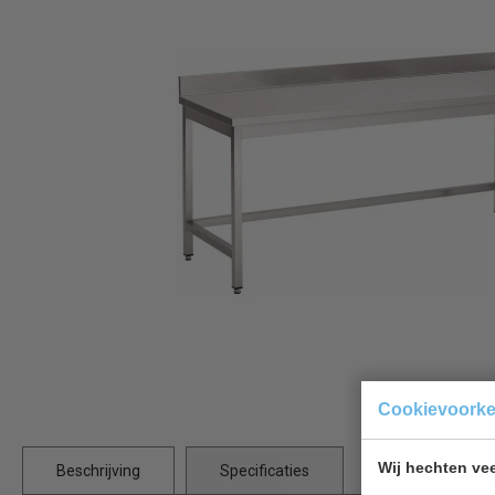
Cookievoork
Wij hechten vee
Beschrijving
Specificaties