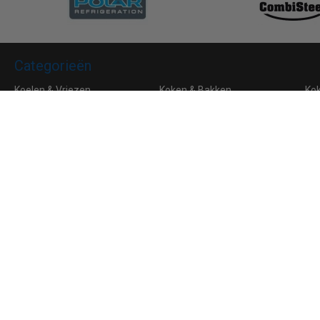
Categorieën
Koelen & Vriezen
Koken & Bakken
Ko
Bar & Koffie
Buffet & tafel
Kle
Horeca Meubilair
RVS
Algemene voorwaarden
Leveringsvoorwaarden
Privacy
Aanmelden voor de nieuwsbrief
Ik ga akkoord met de
privacyverklaring
van Horeca Koeling
© 2026 Horeca Koeling
|
038081172
|
info@horecakoeling