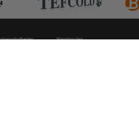
ksbenodigdheden
Warmhouden
ding
Hygiene
 statement
Cookies
Retour, teruggavebeleid en garantie
C
.be