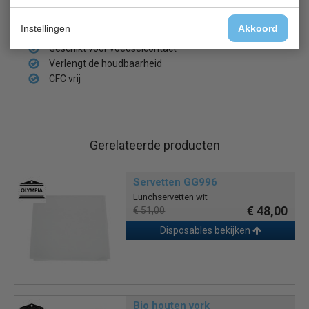
Magnetron- en vriezerbestendig
Herbruikbaar
Instellingen
Akkoord
Inclusief klikdeksel
Geschikt voor voedselcontact
Verlengt de houdbaarheid
CFC vrij
Gerelateerde producten
Servetten GG996
Lunchservetten wit
€ 48,00
€ 51,00
Disposables bekijken
Bio houten vork