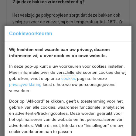
Zijn deze bakken vriezerbestendig?
Het veelzijdige polypropyleen zorgt dat deze bakken ook
veilig zijn voor de vriezer, bij een temperatuur tot -18°C. Zo
hebben uw klanten een eenvoudige optie om de restjes te
Cookievoorkeuren
bewaren.
Zijn de bakken recyclebaar?
Wij hechten veel waarde aan uw privacy, daarom
informeren wij u over cookies op onze website.
Als ze niet erg vervuild zijn kunnen deze
In deze pop-up kunt u uw voorkeuren voor cookies instellen.
magnetronbakken worden aangeboden voor recycling. Bij
Meer informatie over de verschillende soorten cookies die wij
te ernstige vervuiling worden ze niet geaccepteerd,
gebruiken, vindt u op onze
cookies
pagina. In onze
omdat dit het recyclingproces kan verstoren.
privacyverklaring
leest u hoe we uw persoonsgegevens
verwerken.
Merk: Fiesta
Door op "Akkoord" te klikken, geeft u toestemming voor het
Verpakkingseenheid: 250
gebruik van alle cookies, waaronder functionele, analytische
Inhoud: 100cl
en advertentie/trackingcookies. Deze worden gebruikt voor
Dimensions: 7,7(h) x 12(b) x 17,5(d)cm
het optimaliseren van de website en het personaliseren van
Materiaal: Polypropyleen, homopolymeer
advertenties. Wilt u dit niet, klik dan op "Instellingen" om uw
Gewicht: 45g
cookievoorkeuren aan te passen.