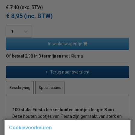
€ 7,40
(exc. BTW)
€ 8,95 (inc. BTW)
In winkelwagentje
Of
betaal
2,98
in 3 termijnen
met Klarna
Terug naar overzicht
Beschrijving
Specificaties
100 stuks Fiesta berkenhouten bootjes lengte 8 cm
Deze houten bootjes van Fiesta zijn gemaakt van sterk en
bestendig berkenhout. Het bootje heeft een natuurlijke
Cookievoorkeuren
uitstraling met knoesten en andere onregelmatigheden.