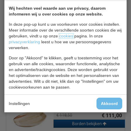
Ideaal voor voedselpresentatie en aangezien het samen
met de etensresten kan worden weggegooid, scheelt het
Wij hechten veel waarde aan uw privacy, daarom
informeren wij u over cookies op onze website.
veel tijd bij het opruimen.
In deze pop-up kunt u uw voorkeuren voor cookies instellen.
Composteerbaar
Meer informatie over de verschillende soorten cookies die wij
Verdiepte vorm
gebruiken, vindt u op onze
cookies
pagina. In onze
privacyverklaring
leest u hoe we uw persoonsgegevens
Stijlvol en functioneel
verwerken.
Ideaal voor mobiel catering
Magnetronbestendig
Door op "Akkoord" te klikken, geeft u toestemming voor het
gebruik van alle cookies, waaronder functionele, analytische
en advertentie/trackingcookies. Deze worden gebruikt voor
het optimaliseren van de website en het personaliseren van
advertenties. Wilt u dit niet, klik dan op "Instellingen" om uw
Is dit iets voor jou?
cookievoorkeuren aan te passen.
Fiesta DK 382
Instellingen
Akkoord
Fiesta Green biologisch afbreekbare
ovale palmbladborden 36x24cm
€ 111,00
€ 118,50
Borden bekijken